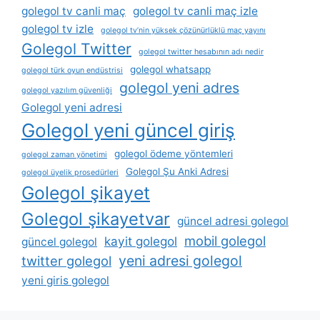
golegol tv canli maç
golegol tv canli maç izle
golegol tv izle
golegol tv’nin yüksek çözünürlüklü maç yayını
Golegol Twitter
golegol twitter hesabının adı nedir
golegol whatsapp
golegol türk oyun endüstrisi
golegol yeni adres
golegol yazılım güvenliği
Golegol yeni adresi
Golegol yeni güncel giriş
golegol ödeme yöntemleri
golegol zaman yönetimi
Golegol Şu Anki Adresi
golegol üyelik prosedürleri
Golegol şikayet
Golegol şikayetvar
güncel adresi golegol
mobil golegol
kayit golegol
güncel golegol
yeni adresi golegol
twitter golegol
yeni giris golegol