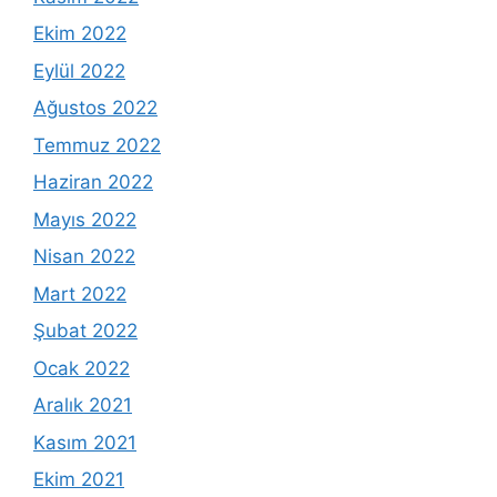
Ekim 2022
Eylül 2022
Ağustos 2022
Temmuz 2022
Haziran 2022
Mayıs 2022
Nisan 2022
Mart 2022
Şubat 2022
Ocak 2022
Aralık 2021
Kasım 2021
Ekim 2021