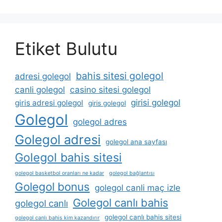
Etiket Bulutu
bahis sitesi golegol
adresi golegol
canli golegol
casino sitesi golegol
girisi golegol
giris adresi golegol
giris golegol
Golegol
golegol adres
Golegol adresi
golegol ana sayfası
Golegol bahis sitesi
golegol basketbol oranları ne kadar
golegol bağlantısı
Golegol bonus
golegol canli maç izle
Golegol canlı bahis
golegol canlı
golegol canlı bahis sitesi
golegol canlı bahis kim kazandırır