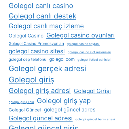
Golegol canlı casino
Golegol canlı destek
Golegol canlı maç izleme
Golegol casino oyunları
Golegol Casino
Golegol Casino Promosyonları
golegol casino sayfası
golegol casino sitesi
golegol casino slot makineleri
golegol com
golegol cep telefonu
golegol futbol bahisleri
Golegol gerçek adresi
Golegol giriş
Golegol giriş adresi
Golegol Girişi
Golegol giriş yap
golegol giriş linki
golegol güncel adres
Golegol Güncel
Golegol güncel adresi
golegol güncel bahis sitesi
Golegol güncel giriş