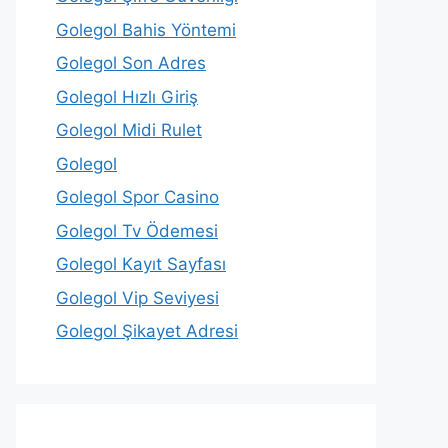
Golegol Bahis Yöntemi
Golegol Son Adres
Golegol Hızlı Giriş
Golegol Midi Rulet
Golegol
Golegol Spor Casino
Golegol Tv Ödemesi
Golegol Kayıt Sayfası
Golegol Vip Seviyesi
Golegol Şikayet Adresi