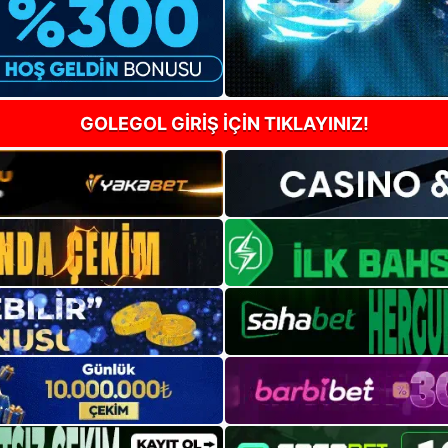
GOLEGOL GİRİŞ İÇİN TIKLAYINIZ!