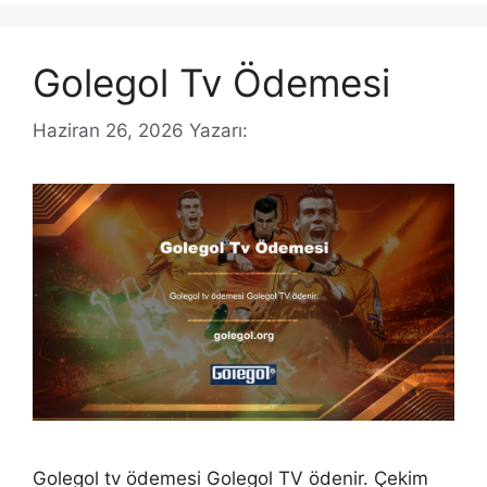
Golegol Tv Ödemesi
Haziran 26, 2026
Yazarı:
Golegol tv ödemesi Golegol TV ödenir. Çekim