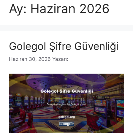
Ay:
Haziran 2026
Golegol Şifre Güvenliği
Haziran 30, 2026
Yazarı: