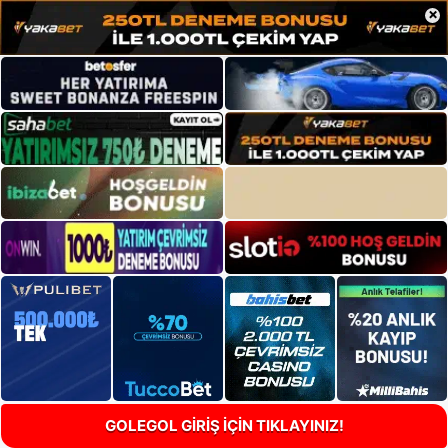
×
GOLEGOL GİRİŞ İÇİN TIKLAYINIZ!