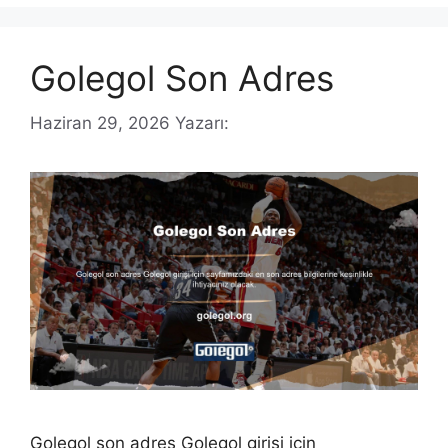
Golegol Son Adres
Haziran 29, 2026
Yazarı:
Golegol son adres Golegol girişi için