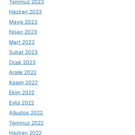
Temmuz 2023
Haziran 2023
Mayıs 2023
Nisan 2023
Mart 2023
Şubat 2023
Ocak 2023
Aralık 2022
Kasım 2022
Ekim 2022
Eylül 2022
Ağustos 2022
Temmuz 2022
Haziran 2022