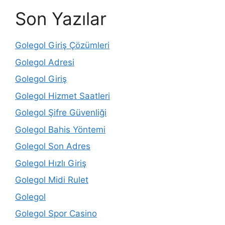
Son Yazılar
Golegol Giriş Çözümleri
Golegol Adresi
Golegol Giriş
Golegol Hizmet Saatleri
Golegol Şifre Güvenliği
Golegol Bahis Yöntemi
Golegol Son Adres
Golegol Hızlı Giriş
Golegol Midi Rulet
Golegol
Golegol Spor Casino