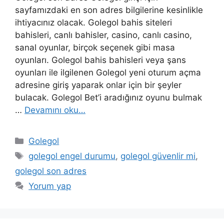
sayfamızdaki en son adres bilgilerine kesinlikle
ihtiyacınız olacak. Golegol bahis siteleri
bahisleri, canlı bahisler, casino, canlı casino,
sanal oyunlar, birçok seçenek gibi masa
oyunları. Golegol bahis bahisleri veya şans
oyunları ile ilgilenen Golegol yeni oturum açma
adresine giriş yaparak onlar için bir şeyler
bulacak. Golegol Bet’i aradığınız oyunu bulmak
…
Devamını oku…
Kategoriler
Golegol
Etiketler
golegol engel durumu
,
golegol güvenlir mi
,
golegol son adres
Yorum yap