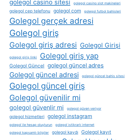
golegol casino sitesi
golegol casino slot makineleri
golegol com
golegol cep telefonu
golegol futbol bahisleri
Golegol gerçek adresi
Golegol giriş
Golegol giriş adresi
Golegol Girişi
Golegol giriş yap
golegol giriş linki
golegol güncel adres
Golegol Güncel
Golegol güncel adresi
golegol güncel bahis sitesi
Golegol güncel giriş
Golegol güvenilir mi
golegol güvenlir mi
golegol güven veriyor
golegol instagram
golegol hizmetleri
golegol i̇le hesap oluşturun
golegol i̇stikrarlı i̇nternet
Golegol kayıt
golegol kaydı
golegol kapsamlı bilgiler