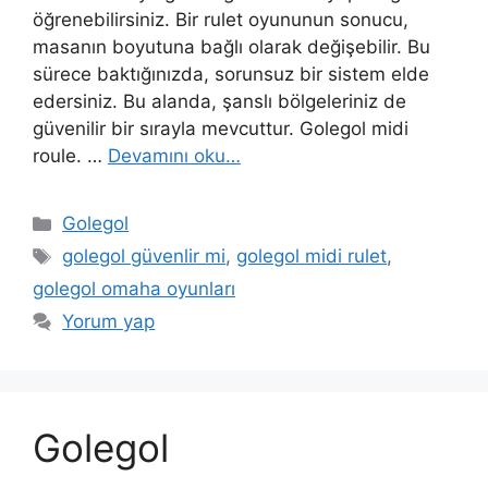
öğrenebilirsiniz. Bir rulet oyununun sonucu,
masanın boyutuna bağlı olarak değişebilir. Bu
sürece baktığınızda, sorunsuz bir sistem elde
edersiniz. Bu alanda, şanslı bölgeleriniz de
güvenilir bir sırayla mevcuttur. Golegol midi
roule. …
Devamını oku…
Kategoriler
Golegol
Etiketler
golegol güvenlir mi
,
golegol midi rulet
,
golegol omaha oyunları
Yorum yap
Golegol