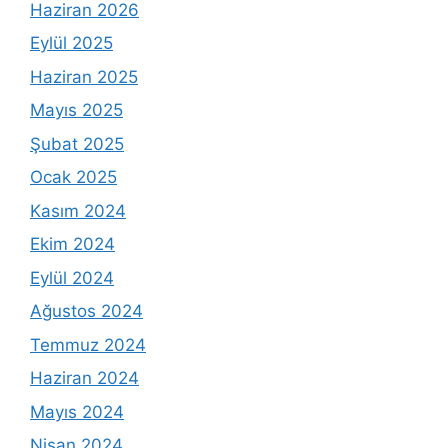
Haziran 2026
Eylül 2025
Haziran 2025
Mayıs 2025
Şubat 2025
Ocak 2025
Kasım 2024
Ekim 2024
Eylül 2024
Ağustos 2024
Temmuz 2024
Haziran 2024
Mayıs 2024
Nisan 2024