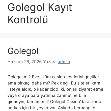
Golegol Kayıt
Kontrolü
Golegol
Haziran 26, 2026
Yazarı:
admin
Golegol mi? Evet, tüm casino testlerini geçtiler
ama birkaçı daha mı? Pek değil Bu siteleri kara
listeye aldık, o kadar ciddi ki, onları ziyaret etme
veya oraya para yatırma zahmetine bile
girmeyin, tamam mı? Golegol Casino’da aslında
herkes için bir şeyler var. Aslında herhangi bir