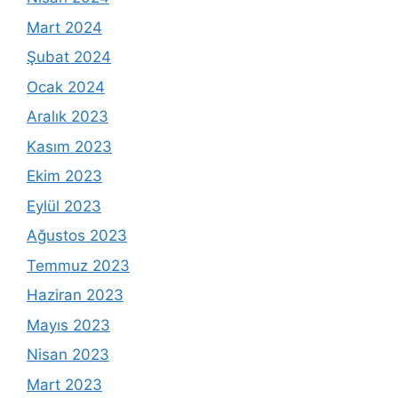
Mart 2024
Şubat 2024
Ocak 2024
Aralık 2023
Kasım 2023
Ekim 2023
Eylül 2023
Ağustos 2023
Temmuz 2023
Haziran 2023
Mayıs 2023
Nisan 2023
Mart 2023