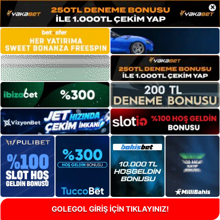
×
GOLEGOL GİRİŞ İÇİN TIKLAYINIZ!