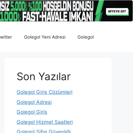
witter
Golegol Yeni Adresi
Golegol
Son Yazılar
Golegol Giriş Çözümleri
Golegol Adresi
Golegol Giriş
Golegol Hizmet Saatleri
Golegol Şifre Güvenliği