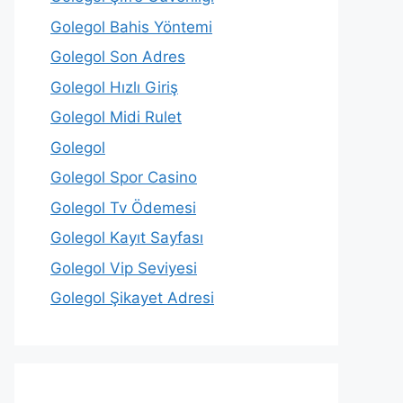
Golegol Bahis Yöntemi
Golegol Son Adres
Golegol Hızlı Giriş
Golegol Midi Rulet
Golegol
Golegol Spor Casino
Golegol Tv Ödemesi
Golegol Kayıt Sayfası
Golegol Vip Seviyesi
Golegol Şikayet Adresi