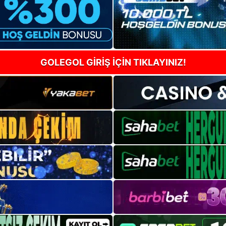
GOLEGOL GİRİŞ İÇİN TIKLAYINIZ!