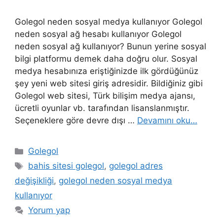
Golegol neden sosyal medya kullanıyor Golegol
neden sosyal ağ hesabı kullanıyor Golegol
neden sosyal ağ kullanıyor? Bunun yerine sosyal
bilgi platformu demek daha doğru olur. Sosyal
medya hesabınıza eriştiğinizde ilk gördüğünüz
şey yeni web sitesi giriş adresidir. Bildiğiniz gibi
Golegol web sitesi, Türk bilişim medya ajansı,
ücretli oyunlar vb. tarafından lisanslanmıştır.
Seçeneklere göre devre dışı …
Devamını oku…
Kategoriler
Golegol
Etiketler
bahis sitesi golegol
,
golegol adres
değişikliği
,
golegol neden sosyal medya
kullanıyor
Yorum yap