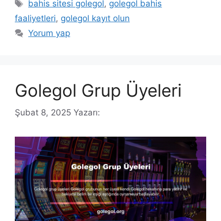
Etiketler
bahis sitesi golegol
,
golegol bahis
faaliyetleri
,
golegol kayıt olun
Yorum yap
Golegol Grup Üyeleri
Şubat 8, 2025
Yazarı: