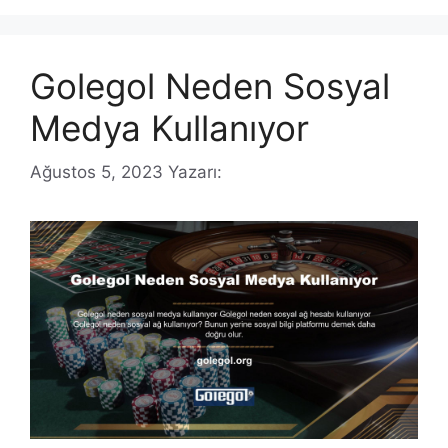
Golegol Neden Sosyal
Medya Kullanıyor
Ağustos 5, 2023
Yazarı: