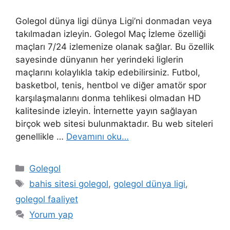
Golegol dünya ligi dünya Ligi’ni donmadan veya
takılmadan izleyin. Golegol Maç İzleme özelliği
maçları 7/24 izlemenize olanak sağlar. Bu özellik
sayesinde dünyanın her yerindeki liglerin
maçlarını kolaylıkla takip edebilirsiniz. Futbol, ​​
basketbol, ​​tenis, hentbol ve diğer amatör spor
karşılaşmalarını donma tehlikesi olmadan HD
kalitesinde izleyin. İnternette yayın sağlayan
birçok web sitesi bulunmaktadır. Bu web siteleri
genellikle …
Devamını oku…
Kategoriler
Golegol
Etiketler
bahis sitesi golegol
,
golegol dünya ligi
,
golegol faaliyet
Yorum yap