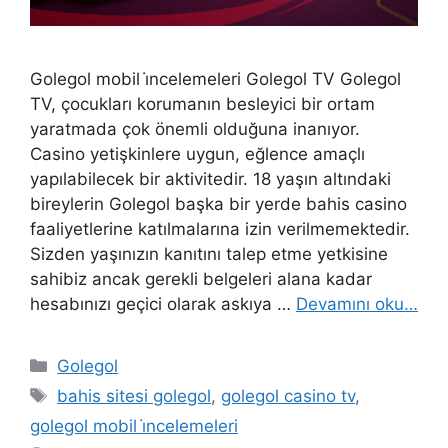
Golegol mobil i̇ncelemeleri Golegol TV Golegol
TV, çocukları korumanın besleyici bir ortam
yaratmada çok önemli olduğuna inanıyor.
Casino yetişkinlere uygun, eğlence amaçlı
yapılabilecek bir aktivitedir. 18 yaşın altındaki
bireylerin Golegol başka bir yerde bahis casino
faaliyetlerine katılmalarına izin verilmemektedir.
Sizden yaşınızın kanıtını talep etme yetkisine
sahibiz ancak gerekli belgeleri alana kadar
hesabınızı geçici olarak askıya …
Devamını oku…
Kategoriler
Golegol
Etiketler
bahis sitesi golegol
,
golegol casino tv
,
golegol mobil i̇ncelemeleri