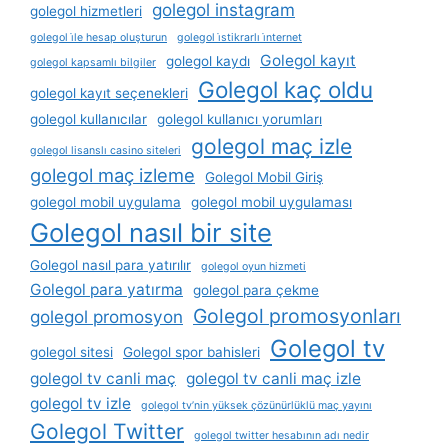
golegol instagram
golegol hizmetleri
golegol i̇le hesap oluşturun
golegol i̇stikrarlı i̇nternet
Golegol kayıt
golegol kaydı
golegol kapsamlı bilgiler
Golegol kaç oldu
golegol kayıt seçenekleri
golegol kullanıcılar
golegol kullanıcı yorumları
golegol maç izle
golegol lisanslı casino siteleri
golegol maç izleme
Golegol Mobil Giriş
golegol mobil uygulama
golegol mobil uygulaması
Golegol nasıl bir site
Golegol nasıl para yatırılır
golegol oyun hizmeti
Golegol para yatırma
golegol para çekme
Golegol promosyonları
golegol promosyon
Golegol tv
golegol sitesi
Golegol spor bahisleri
golegol tv canli maç
golegol tv canli maç izle
golegol tv izle
golegol tv’nin yüksek çözünürlüklü maç yayını
Golegol Twitter
golegol twitter hesabının adı nedir