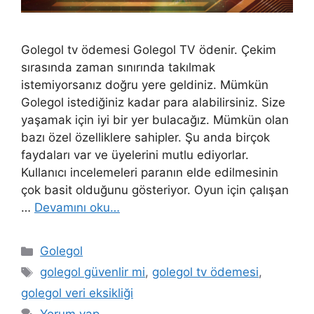
Golegol tv ödemesi Golegol TV ödenir. Çekim
sırasında zaman sınırında takılmak
istemiyorsanız doğru yere geldiniz. Mümkün
Golegol istediğiniz kadar para alabilirsiniz. Size
yaşamak için iyi bir yer bulacağız. Mümkün olan
bazı özel özelliklere sahipler. Şu anda birçok
faydaları var ve üyelerini mutlu ediyorlar.
Kullanıcı incelemeleri paranın elde edilmesinin
çok basit olduğunu gösteriyor. Oyun için çalışan
…
Devamını oku…
Kategoriler
Golegol
Etiketler
golegol güvenlir mi
,
golegol tv ödemesi
,
golegol veri eksikliği