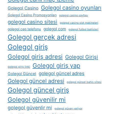
Golegol casino oyunları
Golegol Casino
Golegol Casino Promosyonları
golegol casino sayfası
golegol casino sitesi
golegol casino slot makineleri
golegol com
golegol cep telefonu
golegol futbol bahisleri
Golegol gerçek adresi
Golegol giriş
Golegol giriş adresi
Golegol Girişi
Golegol giriş yap
golegol giriş linki
golegol güncel adres
Golegol Güncel
Golegol güncel adresi
golegol güncel bahis sitesi
Golegol güncel giriş
Golegol güvenilir mi
golegol güvenlir mi
golegol güven veriyor