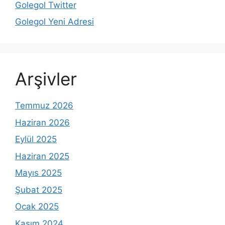
Golegol Twitter
Golegol Yeni Adresi
Arşivler
Temmuz 2026
Haziran 2026
Eylül 2025
Haziran 2025
Mayıs 2025
Şubat 2025
Ocak 2025
Kasım 2024