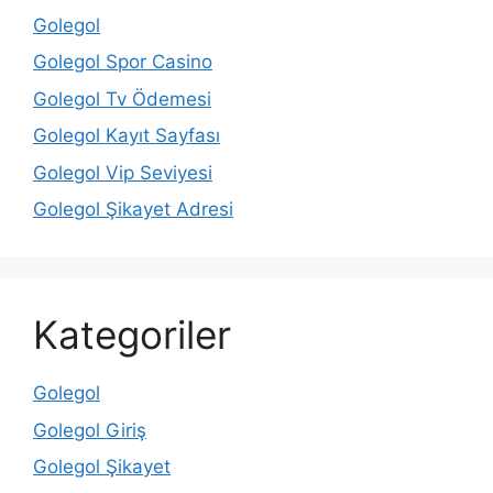
Golegol
Golegol Spor Casino
Golegol Tv Ödemesi
Golegol Kayıt Sayfası
Golegol Vip Seviyesi
Golegol Şikayet Adresi
Kategoriler
Golegol
Golegol Giriş
Golegol Şikayet