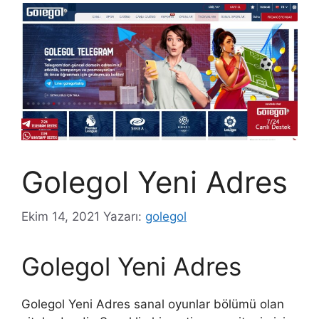
Golegol Yeni Adres
Ekim 14, 2021
Yazarı:
golegol
Golegol Yeni Adres
Golegol Yeni Adres sanal oyunlar bölümü olan