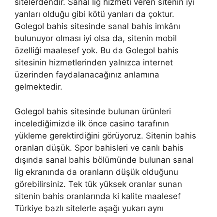
sitelerdendir. Sanal lig hizmeti veren sitenin iyi
yanları olduğu gibi kötü yanları da çoktur.
Golegol bahis sitesinde sanal bahis imkânı
bulunuyor olması iyi olsa da, sitenin mobil
özelliği maalesef yok. Bu da Golegol bahis
sitesinin hizmetlerinden yalnızca internet
üzerinden faydalanacağınız anlamına
gelmektedir.
Golegol bahis sitesinde bulunan ürünleri
incelediğimizde ilk önce casino tarafının
yükleme gerektirdiğini görüyoruz. Sitenin bahis
oranları düşük. Spor bahisleri ve canlı bahis
dışında sanal bahis bölümünde bulunan sanal
lig ekranında da oranların düşük olduğunu
görebilirsiniz. Tek tük yüksek oranlar sunan
sitenin bahis oranlarında ki kalite maalesef
Türkiye bazlı sitelerle aşağı yukarı aynı