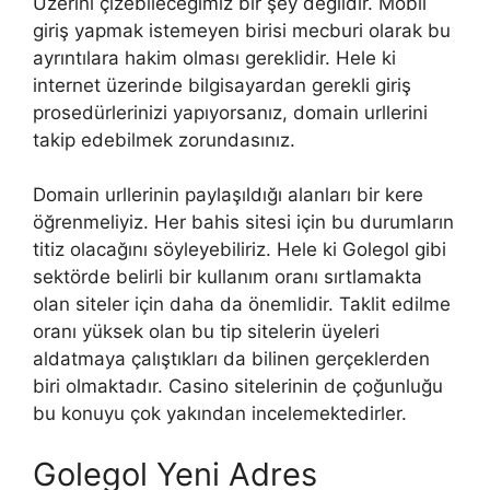
Üzerini çizebileceğimiz bir şey değildir. Mobil
giriş yapmak istemeyen birisi mecburi olarak bu
ayrıntılara hakim olması gereklidir. Hele ki
internet üzerinde bilgisayardan gerekli giriş
prosedürlerinizi yapıyorsanız, domain urllerini
takip edebilmek zorundasınız.
Domain urllerinin paylaşıldığı alanları bir kere
öğrenmeliyiz. Her bahis sitesi için bu durumların
titiz olacağını söyleyebiliriz. Hele ki Golegol gibi
sektörde belirli bir kullanım oranı sırtlamakta
olan siteler için daha da önemlidir. Taklit edilme
oranı yüksek olan bu tip sitelerin üyeleri
aldatmaya çalıştıkları da bilinen gerçeklerden
biri olmaktadır. Casino sitelerinin de çoğunluğu
bu konuyu çok yakından incelemektedirler.
Golegol Yeni Adres