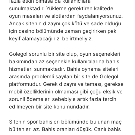
fazla etkin olmasa da kullanıcılara
sunulmaktadır. Yükleme gerektiren kalitede
oyun masaları ve slotlardan faydalanıyorsunuz.
Ancak sitenin dizaynı çok kötü ve sade olduğu
için casino bölümünde zaman geçirirken pek
keyif alamayacağınızı belirtmeliyiz.
Golegol sorunlu bir site olup, oyun seçenekleri
bakımından az seçenekle kullanıcılarına bahis
hizmetleri sunmaktadır. Bahis oynama siteleri
arasında problemli sayılan bir site de Golegol
platformudur. Gerek dizaynı ve teması, gerekse
mobil özelliklerinin olmaması gibi çoğu eksik ve
sorunli ödemeleri sebebiyle artık fazla tercih
edilmeyen bir site konumundadır.
Sitenin spor bahisleri bölümünde bulunan maç
bültenleri az. Bahis oranları düşük. Canlı bahis