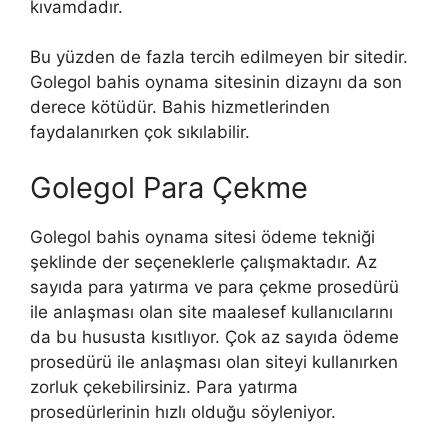
kıvamdadır.
Bu yüzden de fazla tercih edilmeyen bir sitedir.
Golegol bahis oynama sitesinin dizaynı da son
derece kötüdür. Bahis hizmetlerinden
faydalanırken çok sıkılabilir.
Golegol Para Çekme
Golegol bahis oynama sitesi ödeme tekniği
şeklinde der seçeneklerle çalışmaktadır. Az
sayıda para yatırma ve para çekme prosedürü
ile anlaşması olan site maalesef kullanıcılarını
da bu hususta kısıtlıyor. Çok az sayıda ödeme
prosedürü ile anlaşması olan siteyi kullanırken
zorluk çekebilirsiniz. Para yatırma
prosedürlerinin hızlı olduğu söyleniyor.