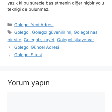
yazık ki bu süreçle baş etmenin diğer hiçbir yolu
tekniği de bulunmaz.
Kategoriler
Golegol Yeni Adresi
Etiketler
Golegol
,
Golegol güvenilir mi
,
Golegol nasıl
bir site
,
Golegol şikayet
,
Golegol şikayetvar
Golegol Güncel Adresi
Golegol Sitesi
Yorum yapın
Yorum