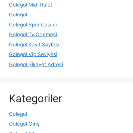
Golegol Midi Rulet
Golegol
Golegol Spor Casino
Golegol Tv Ödemesi
Golegol Kayıt Sayfası
Golegol Vip Seviyesi
Golegol Şikayet Adresi
Kategoriler
Golegol
Golegol Giriş