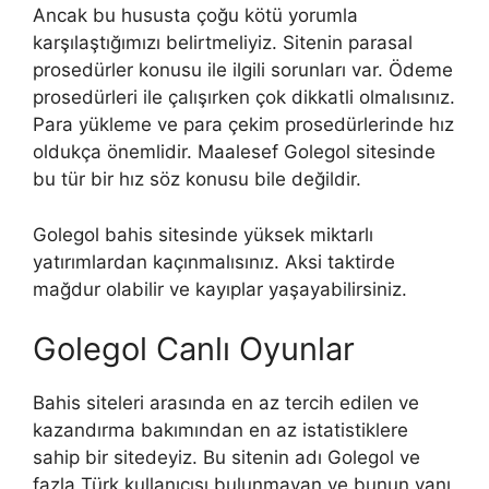
Ancak bu hususta çoğu kötü yorumla
karşılaştığımızı belirtmeliyiz. Sitenin parasal
prosedürler konusu ile ilgili sorunları var. Ödeme
prosedürleri ile çalışırken çok dikkatli olmalısınız.
Para yükleme ve para çekim prosedürlerinde hız
oldukça önemlidir. Maalesef Golegol sitesinde
bu tür bir hız söz konusu bile değildir.
Golegol bahis sitesinde yüksek miktarlı
yatırımlardan kaçınmalısınız. Aksi taktirde
mağdur olabilir ve kayıplar yaşayabilirsiniz.
Golegol Canlı Oyunlar
Bahis siteleri arasında en az tercih edilen ve
kazandırma bakımından en az istatistiklere
sahip bir sitedeyiz. Bu sitenin adı Golegol ve
fazla Türk kullanıcısı bulunmayan ve bunun yanı