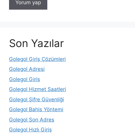
Son Yazılar
Golegol Giriş Çözümleri
Golegol Adresi
Golegol Giriş
Golegol Hizmet Saatleri
Golegol Şifre Güvenliği
Golegol Bahis Yöntemi
Golegol Son Adres
Golegol Hızlı Giriş