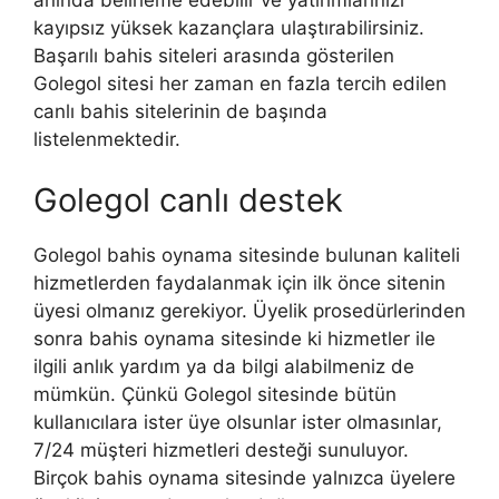
kayıpsız yüksek kazançlara ulaştırabilirsiniz.
Başarılı bahis siteleri arasında gösterilen
Golegol sitesi her zaman en fazla tercih edilen
canlı bahis sitelerinin de başında
listelenmektedir.
Golegol canlı destek
Golegol bahis oynama sitesinde bulunan kaliteli
hizmetlerden faydalanmak için ilk önce sitenin
üyesi olmanız gerekiyor. Üyelik prosedürlerinden
sonra bahis oynama sitesinde ki hizmetler ile
ilgili anlık yardım ya da bilgi alabilmeniz de
mümkün. Çünkü Golegol sitesinde bütün
kullanıcılara ister üye olsunlar ister olmasınlar,
7/24 müşteri hizmetleri desteği sunuluyor.
Birçok bahis oynama sitesinde yalnızca üyelere