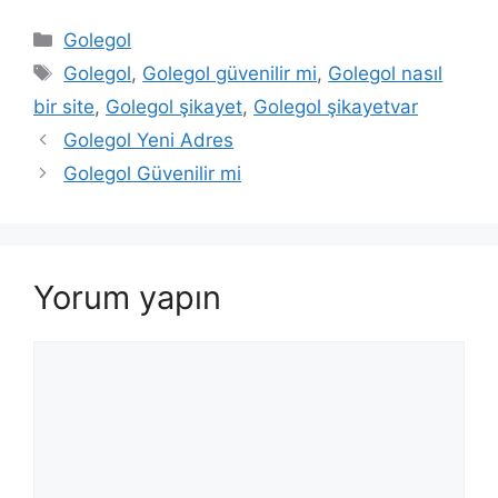
Kategoriler
Golegol
Etiketler
Golegol
,
Golegol güvenilir mi
,
Golegol nasıl
bir site
,
Golegol şikayet
,
Golegol şikayetvar
Golegol Yeni Adres
Golegol Güvenilir mi
Yorum yapın
Yorum