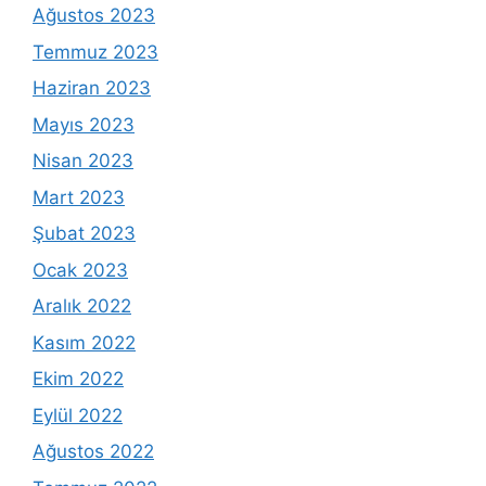
Ağustos 2023
Temmuz 2023
Haziran 2023
Mayıs 2023
Nisan 2023
Mart 2023
Şubat 2023
Ocak 2023
Aralık 2022
Kasım 2022
Ekim 2022
Eylül 2022
Ağustos 2022