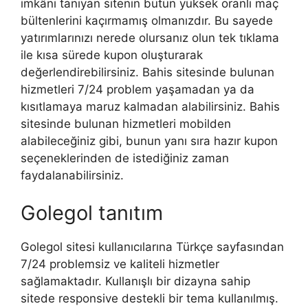
imkânı tanıyan sitenin bütün yüksek oranlı maç
bültenlerini kaçırmamış olmanızdır. Bu sayede
yatırımlarınızı nerede olursanız olun tek tıklama
ile kısa sürede kupon oluşturarak
değerlendirebilirsiniz. Bahis sitesinde bulunan
hizmetleri 7/24 problem yaşamadan ya da
kısıtlamaya maruz kalmadan alabilirsiniz. Bahis
sitesinde bulunan hizmetleri mobilden
alabileceğiniz gibi, bunun yanı sıra hazır kupon
seçeneklerinden de istediğiniz zaman
faydalanabilirsiniz.
Golegol tanıtım
Golegol sitesi kullanıcılarına Türkçe sayfasından
7/24 problemsiz ve kaliteli hizmetler
sağlamaktadır. Kullanışlı bir dizayna sahip
sitede responsive destekli bir tema kullanılmış.