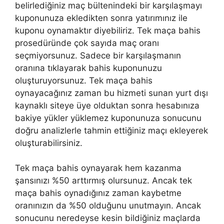
belirlediğiniz maç bültenindeki bir karşılaşmayı
kuponunuza ekledikten sonra yatırımınız ile
kuponu oynamaktır diyebiliriz. Tek maça bahis
prosedüründe çok sayıda maç oranı
seçmiyorsunuz. Sadece bir karşılaşmanın
oranına tıklayarak bahis kuponunuzu
oluşturuyorsunuz. Tek maça bahis
oynayacağınız zaman bu hizmeti sunan yurt dışı
kaynaklı siteye üye olduktan sonra hesabınıza
bakiye yükler yüklemez kuponunuza sonucunu
doğru analizlerle tahmin ettiğiniz maçı ekleyerek
oluşturabilirsiniz.
Tek maça bahis oynayarak hem kazanma
şansınızı %50 arttırmış olursunuz. Ancak tek
maça bahis oynadığınız zaman kaybetme
oranınızın da %50 olduğunu unutmayın. Ancak
sonucunu neredeyse kesin bildiğiniz maçlarda