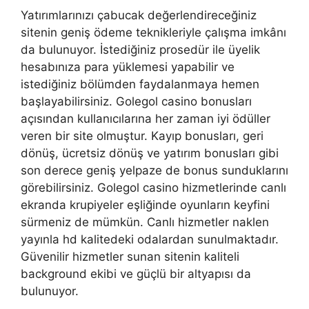
Yatırımlarınızı çabucak değerlendireceğiniz
sitenin geniş ödeme teknikleriyle çalışma imkânı
da bulunuyor. İstediğiniz prosedür ile üyelik
hesabınıza para yüklemesi yapabilir ve
istediğiniz bölümden faydalanmaya hemen
başlayabilirsiniz. Golegol casino bonusları
açısından kullanıcılarına her zaman iyi ödüller
veren bir site olmuştur. Kayıp bonusları, geri
dönüş, ücretsiz dönüş ve yatırım bonusları gibi
son derece geniş yelpaze de bonus sunduklarını
görebilirsiniz. Golegol casino hizmetlerinde canlı
ekranda krupiyeler eşliğinde oyunların keyfini
sürmeniz de mümkün. Canlı hizmetler naklen
yayınla hd kalitedeki odalardan sunulmaktadır.
Güvenilir hizmetler sunan sitenin kaliteli
background ekibi ve güçlü bir altyapısı da
bulunuyor.