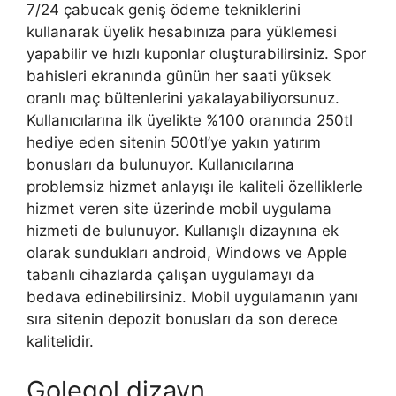
7/24 çabucak geniş ödeme tekniklerini
kullanarak üyelik hesabınıza para yüklemesi
yapabilir ve hızlı kuponlar oluşturabilirsiniz. Spor
bahisleri ekranında günün her saati yüksek
oranlı maç bültenlerini yakalayabiliyorsunuz.
Kullanıcılarına ilk üyelikte %100 oranında 250tl
hediye eden sitenin 500tl’ye yakın yatırım
bonusları da bulunuyor. Kullanıcılarına
problemsiz hizmet anlayışı ile kaliteli özelliklerle
hizmet veren site üzerinde mobil uygulama
hizmeti de bulunuyor. Kullanışlı dizaynına ek
olarak sundukları android, Windows ve Apple
tabanlı cihazlarda çalışan uygulamayı da
bedava edinebilirsiniz. Mobil uygulamanın yanı
sıra sitenin depozit bonusları da son derece
kalitelidir.
Golegol dizayn