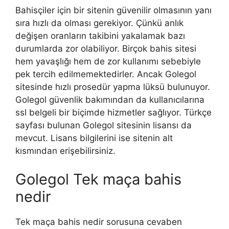
Bahisçiler için bir sitenin güvenilir olmasının yanı
sıra hızlı da olması gerekiyor. Çünkü anlık
değişen oranların takibini yakalamak bazı
durumlarda zor olabiliyor. Birçok bahis sitesi
hem yavaşlığı hem de zor kullanımı sebebiyle
pek tercih edilmemektedirler. Ancak Golegol
sitesinde hızlı prosedür yapma lüksü bulunuyor.
Golegol güvenlik bakımından da kullanıcılarına
ssl belgeli bir biçimde hizmetler sağlıyor. Türkçe
sayfası bulunan Golegol sitesinin lisansı da
mevcut. Lisans bilgilerini ise sitenin alt
kısmından erişebilirsiniz.
Golegol Tek maça bahis
nedir
Tek maça bahis nedir sorusuna cevaben