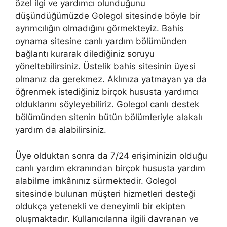
özel ilgi ve yardımcı olunduğunu
düşündüğümüzde Golegol sitesinde böyle bir
ayrımcılığın olmadığını görmekteyiz. Bahis
oynama sitesine canlı yardım bölümünden
bağlantı kurarak dilediğiniz soruyu
yöneltebilirsiniz. Üstelik bahis sitesinin üyesi
olmanız da gerekmez. Aklınıza yatmayan ya da
öğrenmek istediğiniz birçok hususta yardımcı
olduklarını söyleyebiliriz. Golegol canlı destek
bölümünden sitenin bütün bölümleriyle alakalı
yardım da alabilirsiniz.
Üye olduktan sonra da 7/24 erişiminizin olduğu
canlı yardım ekranından birçok hususta yardım
alabilme imkânınız sürmektedir. Golegol
sitesinde bulunan müşteri hizmetleri desteği
oldukça yetenekli ve deneyimli bir ekipten
oluşmaktadır. Kullanıcılarına ilgili davranan ve