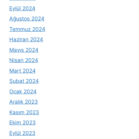
Eylül 2024
Ağustos 2024
Temmuz 2024
Haziran 2024
Mayıs 2024
Nisan 2024
Mart 2024
Şubat 2024
Ocak 2024
Aralık 2023
Kasım 2023
Ekim 2023
Eylül 2023