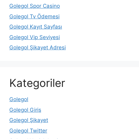
Golegol Spor Casino
Golegol Tv Ödemesi
Golegol Kayıt Sayfası
Golegol Vip Seviyesi
Golegol Şikayet Adresi
Kategoriler
Golegol
Golegol Giriş
Golegol Şikayet
Golegol Twitter