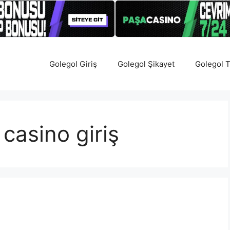
Golegol Giriş
Golegol Şikayet
Golegol T
casino giriş