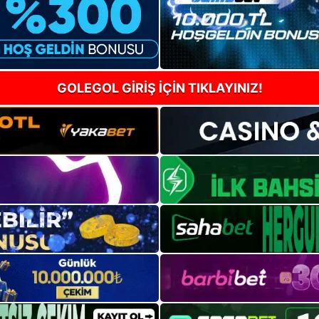
GOLEGOL GİRİŞ İÇİN TIKLAYINIZ!