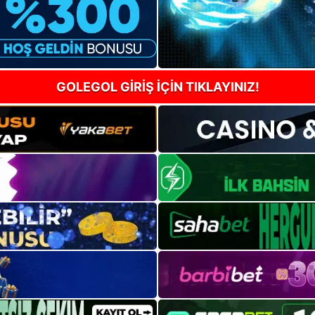
GOLEGOL GİRİŞ İÇİN TIKLAYINIZ!