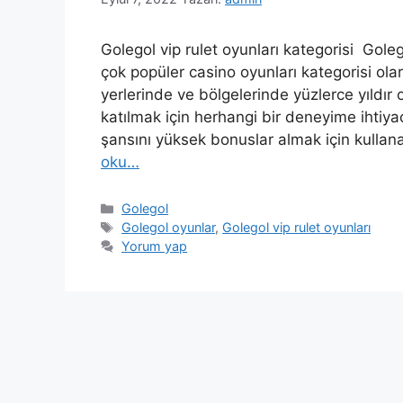
Golegol vip rulet oyunları kategorisi Goleg
çok popüler casino oyunları kategorisi ola
yerlerinde ve bölgelerinde yüzlerce yıldı
katılmak için herhangi bir deneyime ihtiyac
şansını yüksek bonuslar almak için kullanab
oku…
Kategoriler
Golegol
Etiketler
Golegol oyunlar
,
Golegol vip rulet oyunları
Yorum yap