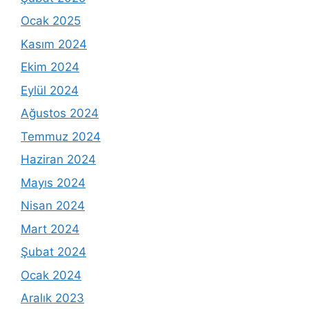
Ocak 2025
Kasım 2024
Ekim 2024
Eylül 2024
Ağustos 2024
Temmuz 2024
Haziran 2024
Mayıs 2024
Nisan 2024
Mart 2024
Şubat 2024
Ocak 2024
Aralık 2023