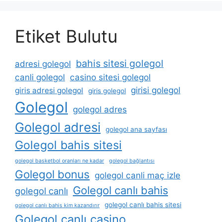
Etiket Bulutu
bahis sitesi golegol
adresi golegol
canli golegol
casino sitesi golegol
girisi golegol
giris adresi golegol
giris golegol
Golegol
golegol adres
Golegol adresi
golegol ana sayfası
Golegol bahis sitesi
golegol basketbol oranları ne kadar
golegol bağlantısı
Golegol bonus
golegol canli maç izle
Golegol canlı bahis
golegol canlı
golegol canlı bahis sitesi
golegol canlı bahis kim kazandırır
Golegol canlı casino