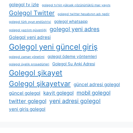
golegol tv izle
golegol tv’nin yüksek çözünürlüklü maç yayını
Golegol Twitter
golegol twitter hesabının adı nedir
golegol whatsapp
golegol türk oyun endüstrisi
golegol yeni adres
golegol yazılım güvenliği
Golegol yeni adresi
Golegol yeni güncel giriş
golegol ödeme yöntemleri
golegol zaman yönetimi
Golegol Şu Anki Adresi
golegol üyelik prosedürleri
Golegol şikayet
Golegol şikayetvar
güncel adresi golegol
mobil golegol
kayit golegol
güncel golegol
yeni adresi golegol
twitter golegol
yeni giris golegol