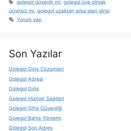
Etiketler
golegol güvenlir mi
,
golegol üye olmak
ücretsiz mi
,
golegol uzaktan arka plan girişi
Yorum yap
Son Yazılar
Golegol Giriş Çözümleri
Golegol Adresi
Golegol Giriş
Golegol Hizmet Saatleri
Golegol Şifre Güvenliği
Golegol Bahis Yöntemi
Golegol Son Adres