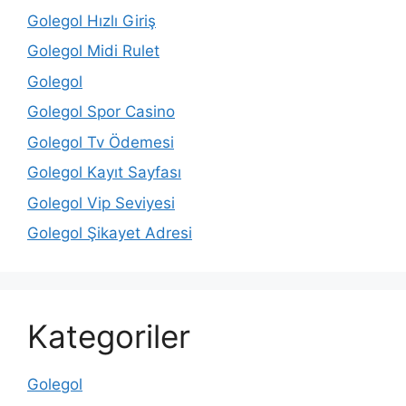
Golegol Hızlı Giriş
Golegol Midi Rulet
Golegol
Golegol Spor Casino
Golegol Tv Ödemesi
Golegol Kayıt Sayfası
Golegol Vip Seviyesi
Golegol Şikayet Adresi
Kategoriler
Golegol