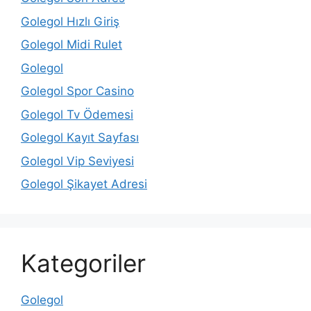
Golegol Hızlı Giriş
Golegol Midi Rulet
Golegol
Golegol Spor Casino
Golegol Tv Ödemesi
Golegol Kayıt Sayfası
Golegol Vip Seviyesi
Golegol Şikayet Adresi
Kategoriler
Golegol