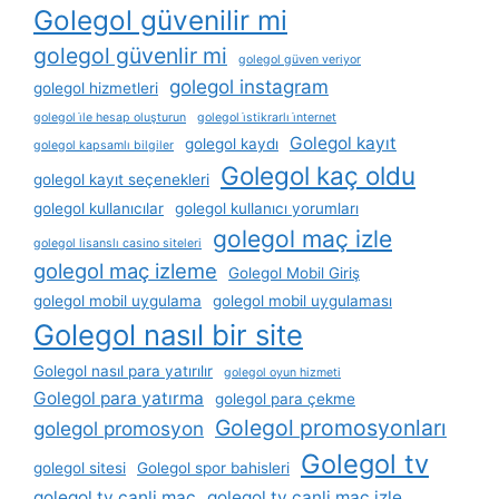
Golegol güvenilir mi
golegol güvenlir mi
golegol güven veriyor
golegol instagram
golegol hizmetleri
golegol i̇le hesap oluşturun
golegol i̇stikrarlı i̇nternet
Golegol kayıt
golegol kaydı
golegol kapsamlı bilgiler
Golegol kaç oldu
golegol kayıt seçenekleri
golegol kullanıcılar
golegol kullanıcı yorumları
golegol maç izle
golegol lisanslı casino siteleri
golegol maç izleme
Golegol Mobil Giriş
golegol mobil uygulama
golegol mobil uygulaması
Golegol nasıl bir site
Golegol nasıl para yatırılır
golegol oyun hizmeti
Golegol para yatırma
golegol para çekme
Golegol promosyonları
golegol promosyon
Golegol tv
golegol sitesi
Golegol spor bahisleri
golegol tv canli maç
golegol tv canli maç izle