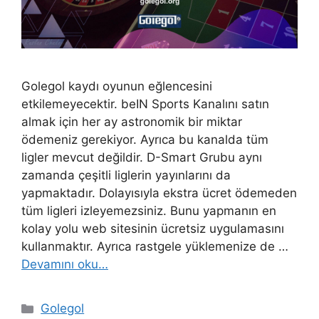
Golegol kaydı oyunun eğlencesini
etkilemeyecektir. beIN Sports Kanalını satın
almak için her ay astronomik bir miktar
ödemeniz gerekiyor. Ayrıca bu kanalda tüm
ligler mevcut değildir. D-Smart Grubu aynı
zamanda çeşitli liglerin yayınlarını da
yapmaktadır. Dolayısıyla ekstra ücret ödemeden
tüm ligleri izleyemezsiniz. Bunu yapmanın en
kolay yolu web sitesinin ücretsiz uygulamasını
kullanmaktır. Ayrıca rastgele yüklemenize de …
Devamını oku…
Kategoriler
Golegol