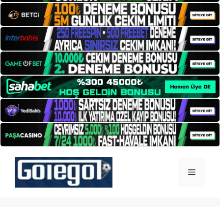
İçeriğe
atla
Menü