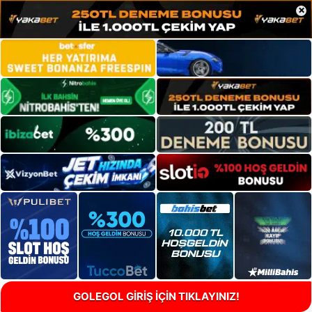
×
GOLEGOL GİRİŞ İÇİN TIKLAYINIZ!