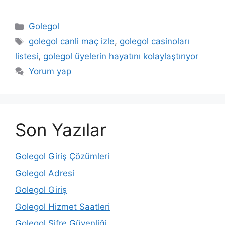
Kategoriler
Golegol
Etiketler
golegol canli maç izle
,
golegol casinoları
listesi
,
golegol üyelerin hayatını kolaylaştırıyor
Yorum yap
Son Yazılar
Golegol Giriş Çözümleri
Golegol Adresi
Golegol Giriş
Golegol Hizmet Saatleri
Golegol Şifre Güvenliği