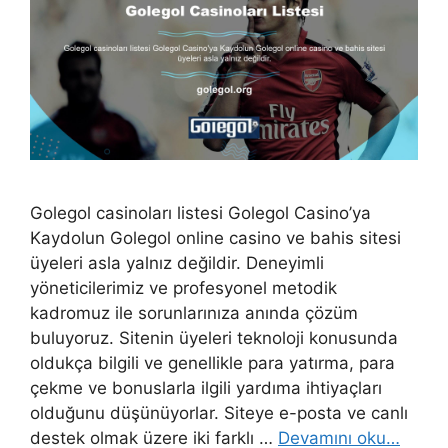
Golegol casinoları listesi Golegol Casino’ya
Kaydolun Golegol online casino ve bahis sitesi
üyeleri asla yalnız değildir. Deneyimli
yöneticilerimiz ve profesyonel metodik
kadromuz ile sorunlarınıza anında çözüm
buluyoruz. Sitenin üyeleri teknoloji konusunda
oldukça bilgili ve genellikle para yatırma, para
çekme ve bonuslarla ilgili yardıma ihtiyaçları
olduğunu düşünüyorlar. Siteye e-posta ve canlı
destek olmak üzere iki farklı …
Devamını oku…