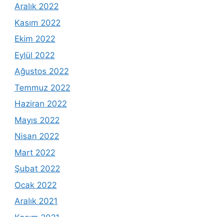
Aralık 2022
Kasım 2022
Ekim 2022
Eylül 2022
Ağustos 2022
Temmuz 2022
Haziran 2022
Mayıs 2022
Nisan 2022
Mart 2022
Şubat 2022
Ocak 2022
Aralık 2021