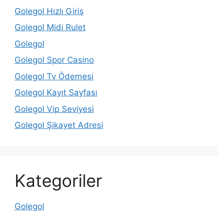
Golegol Hızlı Giriş
Golegol Midi Rulet
Golegol
Golegol Spor Casino
Golegol Tv Ödemesi
Golegol Kayıt Sayfası
Golegol Vip Seviyesi
Golegol Şikayet Adresi
Kategoriler
Golegol