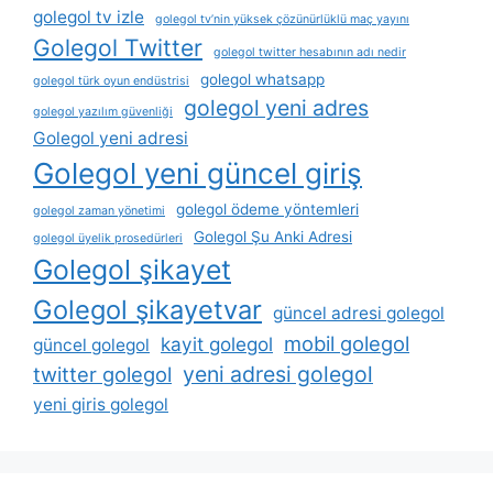
golegol tv izle
golegol tv’nin yüksek çözünürlüklü maç yayını
Golegol Twitter
golegol twitter hesabının adı nedir
golegol whatsapp
golegol türk oyun endüstrisi
golegol yeni adres
golegol yazılım güvenliği
Golegol yeni adresi
Golegol yeni güncel giriş
golegol ödeme yöntemleri
golegol zaman yönetimi
Golegol Şu Anki Adresi
golegol üyelik prosedürleri
Golegol şikayet
Golegol şikayetvar
güncel adresi golegol
mobil golegol
kayit golegol
güncel golegol
yeni adresi golegol
twitter golegol
yeni giris golegol