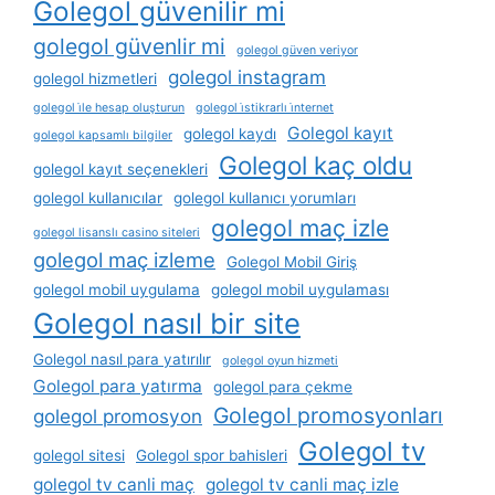
Golegol güvenilir mi
golegol güvenlir mi
golegol güven veriyor
golegol instagram
golegol hizmetleri
golegol i̇le hesap oluşturun
golegol i̇stikrarlı i̇nternet
Golegol kayıt
golegol kaydı
golegol kapsamlı bilgiler
Golegol kaç oldu
golegol kayıt seçenekleri
golegol kullanıcılar
golegol kullanıcı yorumları
golegol maç izle
golegol lisanslı casino siteleri
golegol maç izleme
Golegol Mobil Giriş
golegol mobil uygulama
golegol mobil uygulaması
Golegol nasıl bir site
Golegol nasıl para yatırılır
golegol oyun hizmeti
Golegol para yatırma
golegol para çekme
Golegol promosyonları
golegol promosyon
Golegol tv
golegol sitesi
Golegol spor bahisleri
golegol tv canli maç
golegol tv canli maç izle