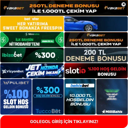
×
GOLEGOL GİRİŞ İÇİN TIKLAYINIZ!