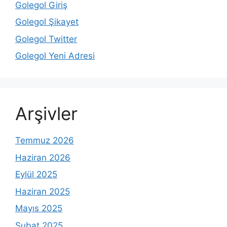
Golegol Giriş
Golegol Şikayet
Golegol Twitter
Golegol Yeni Adresi
Arşivler
Temmuz 2026
Haziran 2026
Eylül 2025
Haziran 2025
Mayıs 2025
Şubat 2025