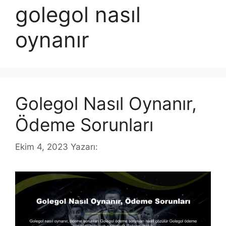
golegol nasıl
oynanır
Golegol Nasıl Oynanır,
Ödeme Sorunları
Ekim 4, 2023
Yazarı: