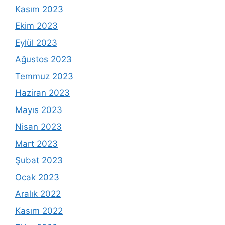
Kasım 2023
Ekim 2023
Eylül 2023
Ağustos 2023
Temmuz 2023
Haziran 2023
Mayıs 2023
Nisan 2023
Mart 2023
Şubat 2023
Ocak 2023
Aralık 2022
Kasım 2022