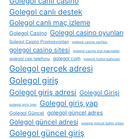
Golegol canlı casino
Golegol canlı destek
Golegol canlı maç izleme
Golegol casino oyunları
Golegol Casino
Golegol Casino Promosyonları
golegol casino sayfası
golegol casino sitesi
golegol casino slot makineleri
golegol com
golegol cep telefonu
golegol futbol bahisleri
Golegol gerçek adresi
Golegol giriş
Golegol giriş adresi
Golegol Girişi
Golegol giriş yap
golegol giriş linki
golegol güncel adres
Golegol Güncel
Golegol güncel adresi
golegol güncel bahis sitesi
Golegol güncel giriş