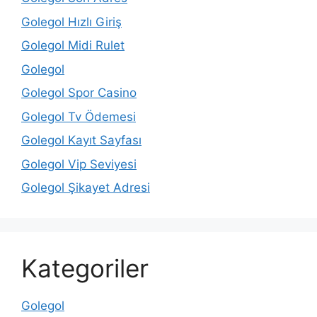
Golegol Hızlı Giriş
Golegol Midi Rulet
Golegol
Golegol Spor Casino
Golegol Tv Ödemesi
Golegol Kayıt Sayfası
Golegol Vip Seviyesi
Golegol Şikayet Adresi
Kategoriler
Golegol