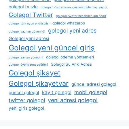
golegol tv izle
golegol tv’nin yüksek çözünürlüklü maç yayını
Golegol Twitter
golegol twitter hesabının adı nedir
golegol whatsapp
golegol türk oyun endüstrisi
golegol yeni adres
golegol yazılım güvenliği
Golegol yeni adresi
Golegol yeni güncel giriş
golegol ödeme yöntemleri
golegol zaman yönetimi
Golegol Şu Anki Adresi
golegol üyelik prosedürleri
Golegol şikayet
Golegol şikayetvar
güncel adresi golegol
mobil golegol
kayit golegol
güncel golegol
yeni adresi golegol
twitter golegol
yeni giris golegol