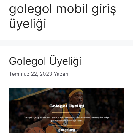
golegol mobil giriş
üyeliği
Golegol Üyeliği
Temmuz 22, 2023
Yazarı: