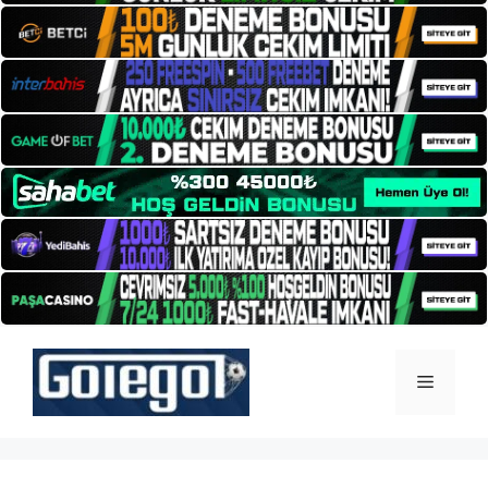
İçeriğe
atla
Menü