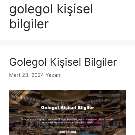
golegol kişisel
bilgiler
Golegol Kişisel Bilgiler
Mart 23, 2024
Yazarı: