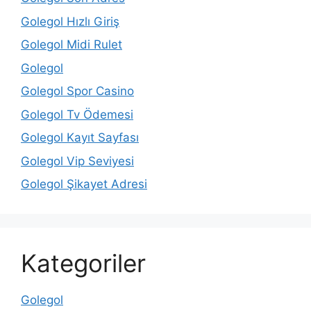
Golegol Hızlı Giriş
Golegol Midi Rulet
Golegol
Golegol Spor Casino
Golegol Tv Ödemesi
Golegol Kayıt Sayfası
Golegol Vip Seviyesi
Golegol Şikayet Adresi
Kategoriler
Golegol