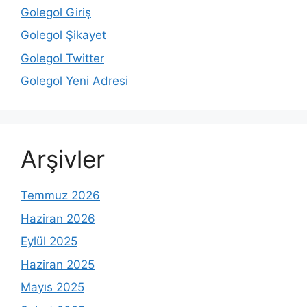
Golegol Giriş
Golegol Şikayet
Golegol Twitter
Golegol Yeni Adresi
Arşivler
Temmuz 2026
Haziran 2026
Eylül 2025
Haziran 2025
Mayıs 2025