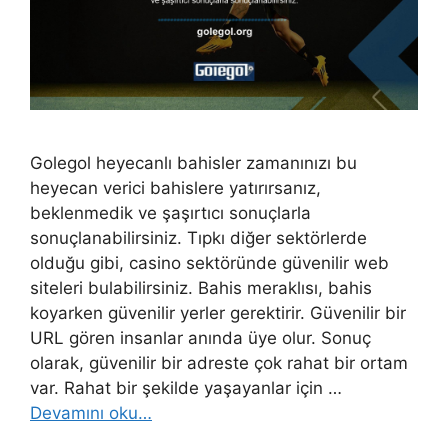
Golegol heyecanlı bahisler zamanınızı bu
heyecan verici bahislere yatırırsanız,
beklenmedik ve şaşırtıcı sonuçlarla
sonuçlanabilirsiniz. Tıpkı diğer sektörlerde
olduğu gibi, casino sektöründe güvenilir web
siteleri bulabilirsiniz. Bahis meraklısı, bahis
koyarken güvenilir yerler gerektirir. Güvenilir bir
URL gören insanlar anında üye olur. Sonuç
olarak, güvenilir bir adreste çok rahat bir ortam
var. Rahat bir şekilde yaşayanlar için …
Devamını oku…