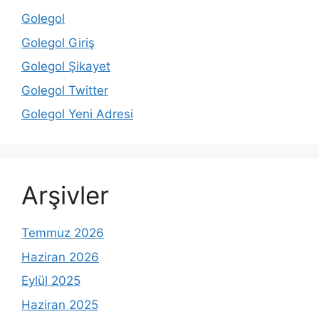
Golegol
Golegol Giriş
Golegol Şikayet
Golegol Twitter
Golegol Yeni Adresi
Arşivler
Temmuz 2026
Haziran 2026
Eylül 2025
Haziran 2025