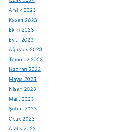
Ocak 2024
Aralık 2023
Kasım 2023
Ekim 2023
Eylül 2023
Ağustos 2023
Temmuz 2023
Haziran 2023
Mayıs 2023
Nisan 2023
Mart 2023
Şubat 2023
Ocak 2023
Aralık 2022