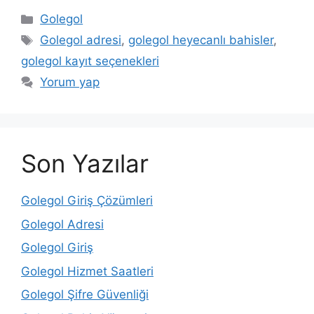
Kategoriler
Golegol
Etiketler
Golegol adresi
,
golegol heyecanlı bahisler
,
golegol kayıt seçenekleri
Yorum yap
Son Yazılar
Golegol Giriş Çözümleri
Golegol Adresi
Golegol Giriş
Golegol Hizmet Saatleri
Golegol Şifre Güvenliği