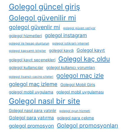
Golegol güncel giriş
Golegol güvenilir mi
golegol güvenlir mi
golegol güven veriyor
golegol instagram
golegol hizmetleri
golegol i̇le hesap oluşturun
golegol i̇stikrarlı i̇nternet
Golegol kayıt
golegol kaydı
golegol kapsamlı bilgiler
Golegol kaç oldu
golegol kayıt seçenekleri
golegol kullanıcılar
golegol kullanıcı yorumları
golegol maç izle
golegol lisanslı casino siteleri
golegol maç izleme
Golegol Mobil Giriş
golegol mobil uygulama
golegol mobil uygulaması
Golegol nasıl bir site
Golegol nasıl para yatırılır
golegol oyun hizmeti
Golegol para yatırma
golegol para çekme
Golegol promosyonları
golegol promosyon