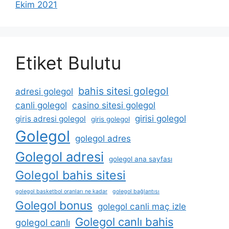
Ekim 2021
Etiket Bulutu
bahis sitesi golegol
adresi golegol
canli golegol
casino sitesi golegol
girisi golegol
giris adresi golegol
giris golegol
Golegol
golegol adres
Golegol adresi
golegol ana sayfası
Golegol bahis sitesi
golegol basketbol oranları ne kadar
golegol bağlantısı
Golegol bonus
golegol canli maç izle
Golegol canlı bahis
golegol canlı