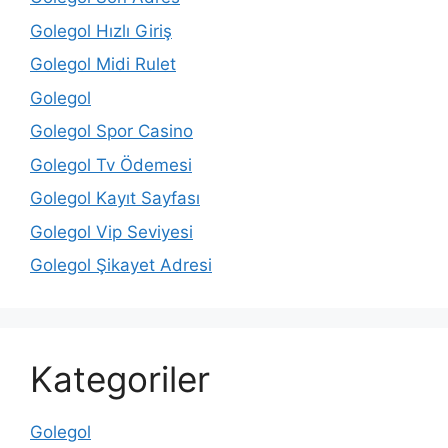
Golegol Hızlı Giriş
Golegol Midi Rulet
Golegol
Golegol Spor Casino
Golegol Tv Ödemesi
Golegol Kayıt Sayfası
Golegol Vip Seviyesi
Golegol Şikayet Adresi
Kategoriler
Golegol