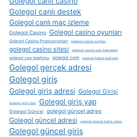
Golegol canlı casino
Golegol canlı destek
Golegol canlı maç izleme
Golegol casino oyunları
Golegol Casino
Golegol Casino Promosyonları
golegol casino sayfası
golegol casino sitesi
golegol casino slot makineleri
golegol com
golegol cep telefonu
golegol futbol bahisleri
Golegol gerçek adresi
Golegol giriş
Golegol giriş adresi
Golegol Girişi
Golegol giriş yap
golegol giriş linki
golegol güncel adres
Golegol Güncel
Golegol güncel adresi
golegol güncel bahis sitesi
Golegol güncel giriş