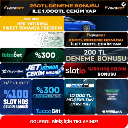
×
GOLEGOL GİRİŞ İÇİN TIKLAYINIZ!