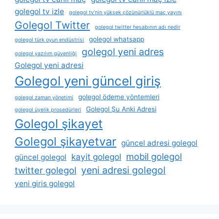
golegol tv izle
golegol tv’nin yüksek çözünürlüklü maç yayını
Golegol Twitter
golegol twitter hesabının adı nedir
golegol whatsapp
golegol türk oyun endüstrisi
golegol yeni adres
golegol yazılım güvenliği
Golegol yeni adresi
Golegol yeni güncel giriş
golegol ödeme yöntemleri
golegol zaman yönetimi
Golegol Şu Anki Adresi
golegol üyelik prosedürleri
Golegol şikayet
Golegol şikayetvar
güncel adresi golegol
mobil golegol
kayit golegol
güncel golegol
yeni adresi golegol
twitter golegol
yeni giris golegol