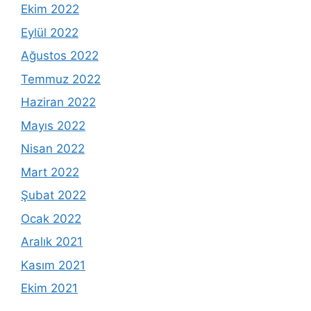
Ekim 2022
Eylül 2022
Ağustos 2022
Temmuz 2022
Haziran 2022
Mayıs 2022
Nisan 2022
Mart 2022
Şubat 2022
Ocak 2022
Aralık 2021
Kasım 2021
Ekim 2021