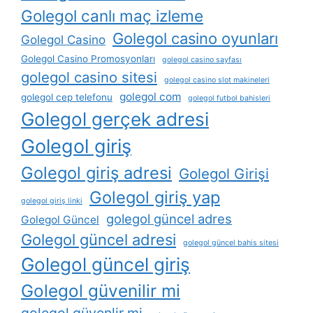
Golegol canlı maç izleme
Golegol casino oyunları
Golegol Casino
Golegol Casino Promosyonları
golegol casino sayfası
golegol casino sitesi
golegol casino slot makineleri
golegol com
golegol cep telefonu
golegol futbol bahisleri
Golegol gerçek adresi
Golegol giriş
Golegol giriş adresi
Golegol Girişi
Golegol giriş yap
golegol giriş linki
golegol güncel adres
Golegol Güncel
Golegol güncel adresi
golegol güncel bahis sitesi
Golegol güncel giriş
Golegol güvenilir mi