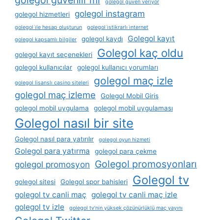
golegol güvenlir mi
golegol güven veriyor
golegol instagram
golegol hizmetleri
golegol i̇le hesap oluşturun
golegol i̇stikrarlı i̇nternet
Golegol kayıt
golegol kaydı
golegol kapsamlı bilgiler
Golegol kaç oldu
golegol kayıt seçenekleri
golegol kullanıcılar
golegol kullanıcı yorumları
golegol maç izle
golegol lisanslı casino siteleri
golegol maç izleme
Golegol Mobil Giriş
golegol mobil uygulama
golegol mobil uygulaması
Golegol nasıl bir site
Golegol nasıl para yatırılır
golegol oyun hizmeti
Golegol para yatırma
golegol para çekme
Golegol promosyonları
golegol promosyon
Golegol tv
golegol sitesi
Golegol spor bahisleri
golegol tv canli maç
golegol tv canli maç izle
golegol tv izle
golegol tv’nin yüksek çözünürlüklü maç yayını