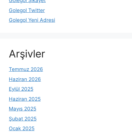
Golegol Şikayet
Golegol Twitter
Golegol Yeni Adresi
Arşivler
Temmuz 2026
Haziran 2026
Eylül 2025
Haziran 2025
Mayıs 2025
Şubat 2025
Ocak 2025