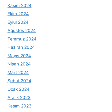
Kasım 2024
Ekim 2024
Eylül 2024
Ağustos 2024
Temmuz 2024
Haziran 2024
Mayıs 2024
Nisan 2024
Mart 2024
Şubat 2024
Ocak 2024
Aralık 2023
Kasım 2023