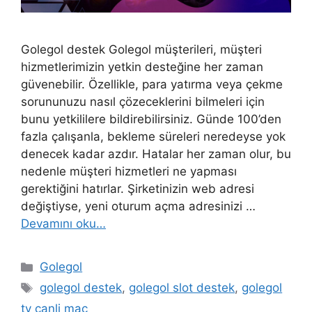
Golegol destek Golegol müşterileri, müşteri
hizmetlerimizin yetkin desteğine her zaman
güvenebilir. Özellikle, para yatırma veya çekme
sorununuzu nasıl çözeceklerini bilmeleri için
bunu yetkililere bildirebilirsiniz. Günde 100’den
fazla çalışanla, bekleme süreleri neredeyse yok
denecek kadar azdır. Hatalar her zaman olur, bu
nedenle müşteri hizmetleri ne yapması
gerektiğini hatırlar. Şirketinizin web adresi
değiştiyse, yeni oturum açma adresinizi …
Devamını oku…
Kategoriler
Golegol
Etiketler
golegol destek
,
golegol slot destek
,
golegol
tv canli maç