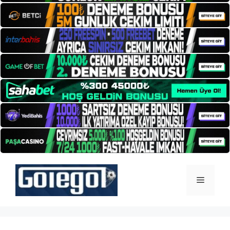
İçeriğe
atla
Menü