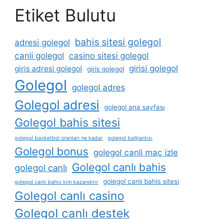
Etiket Bulutu
bahis sitesi golegol
adresi golegol
canli golegol
casino sitesi golegol
girisi golegol
giris adresi golegol
giris golegol
Golegol
golegol adres
Golegol adresi
golegol ana sayfası
Golegol bahis sitesi
golegol basketbol oranları ne kadar
golegol bağlantısı
Golegol bonus
golegol canli maç izle
Golegol canlı bahis
golegol canlı
golegol canlı bahis sitesi
golegol canlı bahis kim kazandırır
Golegol canlı casino
Golegol canlı destek