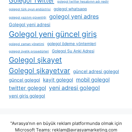
Golegol Twitter
golegol twitter hesabının adı nedir
golegol whatsapp
golegol türk oyun endüstrisi
golegol yeni adres
golegol yazılım güvenliği
Golegol yeni adresi
Golegol yeni güncel giriş
golegol ödeme yöntemleri
golegol zaman yönetimi
Golegol Şu Anki Adresi
golegol üyelik prosedürleri
Golegol şikayet
Golegol şikayetvar
güncel adresi golegol
mobil golegol
kayit golegol
güncel golegol
yeni adresi golegol
twitter golegol
yeni giris golegol
"Avrasya'nın en büyük reklam platformunda olmak için
Microsoft Teams:
reklam@avrasyamarketing.com