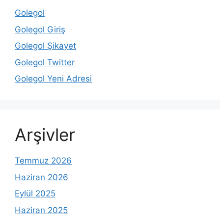
Golegol
Golegol Giriş
Golegol Şikayet
Golegol Twitter
Golegol Yeni Adresi
Arşivler
Temmuz 2026
Haziran 2026
Eylül 2025
Haziran 2025