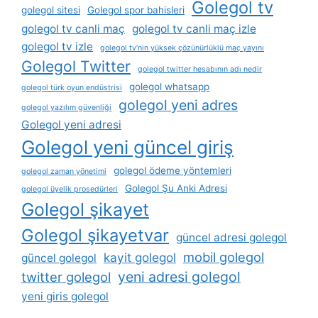
Golegol tv
golegol sitesi
Golegol spor bahisleri
golegol tv canli maç
golegol tv canli maç izle
golegol tv izle
golegol tv’nin yüksek çözünürlüklü maç yayını
Golegol Twitter
golegol twitter hesabının adı nedir
golegol whatsapp
golegol türk oyun endüstrisi
golegol yeni adres
golegol yazılım güvenliği
Golegol yeni adresi
Golegol yeni güncel giriş
golegol ödeme yöntemleri
golegol zaman yönetimi
Golegol Şu Anki Adresi
golegol üyelik prosedürleri
Golegol şikayet
Golegol şikayetvar
güncel adresi golegol
mobil golegol
kayit golegol
güncel golegol
yeni adresi golegol
twitter golegol
yeni giris golegol