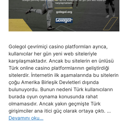
Golegol çevrimiçi casino platformları ayrıca,
kullanıcılar her gün yeni web siteleriyle
karşılaşmaktadır. Ancak bu sitelerin en ünlüsü
Türk online casino platformlarının geliştirdiği
sitelerdir. İnternetin ilk aşamalarında bu sitelerin
çoğu Amerika Birleşik Devletleri dışında
bulunuyordu. Bunun nedeni Türk kullanıcıların
burada oyun oynama konusunda rahat
olmamasıdır. Ancak yakın geçmişte Türk
girişimciler ana itici güç olarak ortaya çıktı. …
Devamını oku…