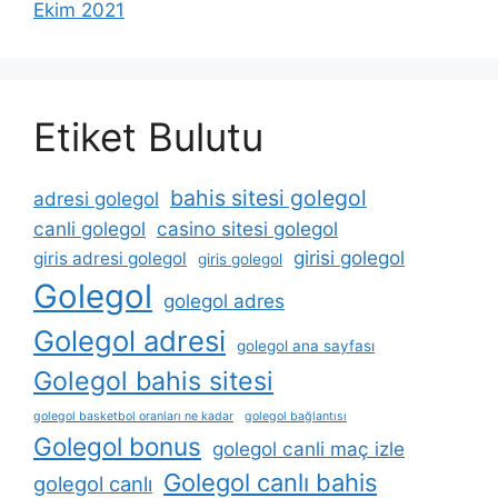
Ekim 2021
Etiket Bulutu
bahis sitesi golegol
adresi golegol
canli golegol
casino sitesi golegol
girisi golegol
giris adresi golegol
giris golegol
Golegol
golegol adres
Golegol adresi
golegol ana sayfası
Golegol bahis sitesi
golegol basketbol oranları ne kadar
golegol bağlantısı
Golegol bonus
golegol canli maç izle
Golegol canlı bahis
golegol canlı