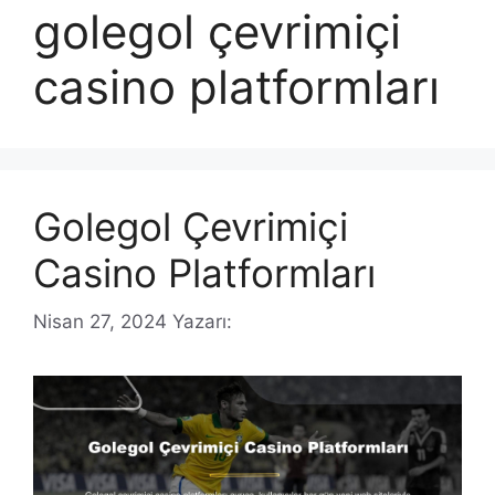
golegol çevrimiçi
casino platformları
Golegol Çevrimiçi
Casino Platformları
Nisan 27, 2024
Yazarı: