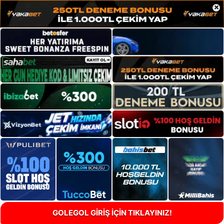
×
GOLEGOL GİRİŞ İÇİN TIKLAYINIZ!