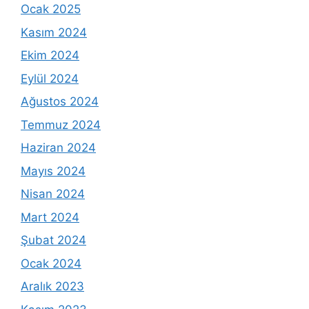
Ocak 2025
Kasım 2024
Ekim 2024
Eylül 2024
Ağustos 2024
Temmuz 2024
Haziran 2024
Mayıs 2024
Nisan 2024
Mart 2024
Şubat 2024
Ocak 2024
Aralık 2023