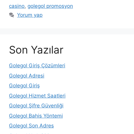
casino
,
golegol promosyon
Yorum yap
Son Yazılar
Golegol Giriş Çözümleri
Golegol Adresi
Golegol Giriş
Golegol Hizmet Saatleri
Golegol Şifre Güvenliği
Golegol Bahis Yöntemi
Golegol Son Adres