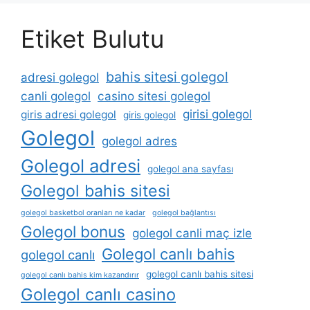
Etiket Bulutu
bahis sitesi golegol
adresi golegol
canli golegol
casino sitesi golegol
girisi golegol
giris adresi golegol
giris golegol
Golegol
golegol adres
Golegol adresi
golegol ana sayfası
Golegol bahis sitesi
golegol basketbol oranları ne kadar
golegol bağlantısı
Golegol bonus
golegol canli maç izle
Golegol canlı bahis
golegol canlı
golegol canlı bahis sitesi
golegol canlı bahis kim kazandırır
Golegol canlı casino