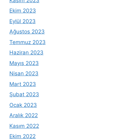
Kasım 2023
Ekim 2023
Eylül 2023
Ağustos 2023
Temmuz 2023
Haziran 2023
Mayıs 2023
Nisan 2023
Mart 2023
Şubat 2023
Ocak 2023
Aralık 2022
Kasım 2022
Ekim 2022