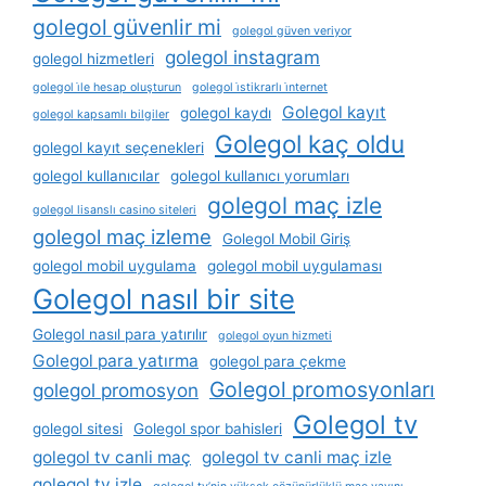
golegol güvenlir mi
golegol güven veriyor
golegol instagram
golegol hizmetleri
golegol i̇le hesap oluşturun
golegol i̇stikrarlı i̇nternet
Golegol kayıt
golegol kaydı
golegol kapsamlı bilgiler
Golegol kaç oldu
golegol kayıt seçenekleri
golegol kullanıcılar
golegol kullanıcı yorumları
golegol maç izle
golegol lisanslı casino siteleri
golegol maç izleme
Golegol Mobil Giriş
golegol mobil uygulama
golegol mobil uygulaması
Golegol nasıl bir site
Golegol nasıl para yatırılır
golegol oyun hizmeti
Golegol para yatırma
golegol para çekme
Golegol promosyonları
golegol promosyon
Golegol tv
golegol sitesi
Golegol spor bahisleri
golegol tv canli maç
golegol tv canli maç izle
golegol tv izle