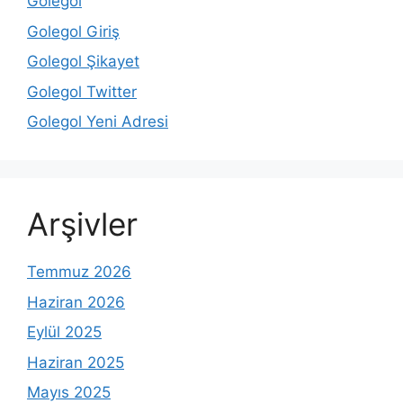
Golegol
Golegol Giriş
Golegol Şikayet
Golegol Twitter
Golegol Yeni Adresi
Arşivler
Temmuz 2026
Haziran 2026
Eylül 2025
Haziran 2025
Mayıs 2025