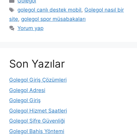
Golegol
Etiketler
golegol canlı destek mobil
,
Golegol nasıl bir
site
,
golegol spor müsabakaları
Yorum yap
Son Yazılar
Golegol Giriş Çözümleri
Golegol Adresi
Golegol Giriş
Golegol Hizmet Saatleri
Golegol Şifre Güvenliği
Golegol Bahis Yöntemi