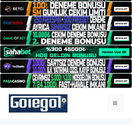
İçeriğe
atla
Menü