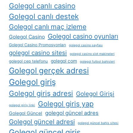
Golegol canlı casino
Golegol canlı destek
Golegol canlı maç izleme
Golegol casino oyunları
Golegol Casino
Golegol Casino Promosyonları
golegol casino sayfası
golegol casino sitesi
golegol casino slot makineleri
golegol com
golegol cep telefonu
golegol futbol bahisleri
Golegol gerçek adresi
Golegol giriş
Golegol giriş adresi
Golegol Girişi
Golegol giriş yap
golegol giriş linki
golegol güncel adres
Golegol Güncel
Golegol güncel adresi
golegol güncel bahis sitesi
Golegol güncel giriş