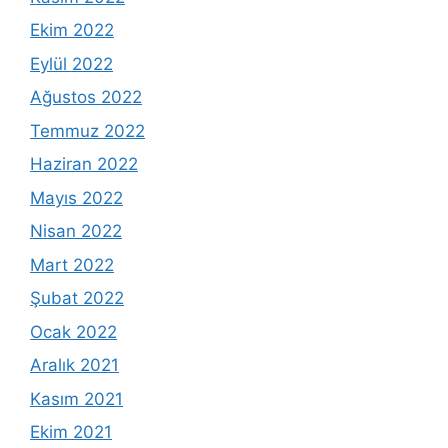
Ekim 2022
Eylül 2022
Ağustos 2022
Temmuz 2022
Haziran 2022
Mayıs 2022
Nisan 2022
Mart 2022
Şubat 2022
Ocak 2022
Aralık 2021
Kasım 2021
Ekim 2021