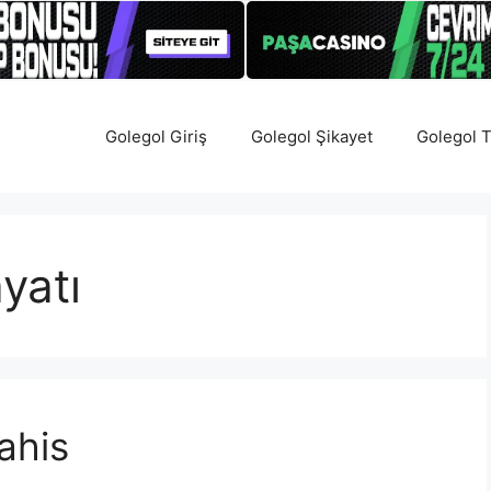
Golegol Giriş
Golegol Şikayet
Golegol T
yatı
ahis