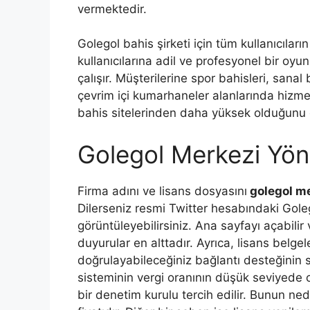
vermektedir.
Golegol bahis şirketi için tüm kullanıcıları
kullanıcılarına adil ve profesyonel bir oyu
çalışır. Müşterilerine spor bahisleri, sanal
çevrim içi kumarhaneler alanlarında hizme
bahis sitelerinden daha yüksek olduğunu 
Golegol Merkezi Yön
Firma adını ve lisans dosyasını
golegol m
Dilerseniz resmi Twitter hesabındaki Gole
görüntüleyebilirsiniz. Ana sayfayı açabilir
duyurular en alttadır. Ayrıca, lisans belgel
doğrulayabileceğiniz bağlantı desteğinin s
sisteminin vergi oranının düşük seviyede
bir denetim kurulu tercih edilir. Bunun n