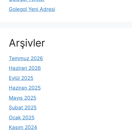
Golegol Yeni Adresi
Arşivler
Temmuz 2026
Haziran 2026
Eylül 2025
Haziran 2025
Mayıs 2025
Şubat 2025
Ocak 2025
Kasım 2024