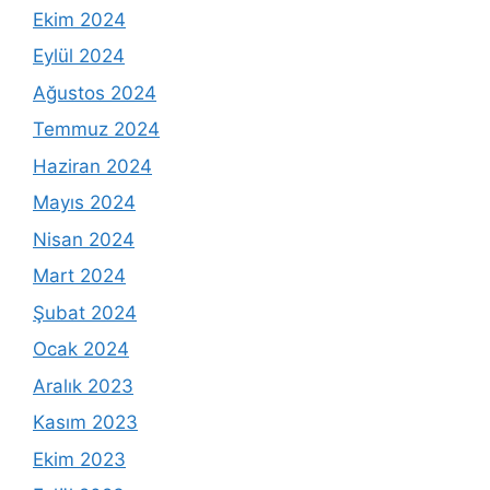
Ekim 2024
Eylül 2024
Ağustos 2024
Temmuz 2024
Haziran 2024
Mayıs 2024
Nisan 2024
Mart 2024
Şubat 2024
Ocak 2024
Aralık 2023
Kasım 2023
Ekim 2023