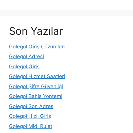
Son Yazılar
Golegol Giriş Çözümleri
Golegol Adresi
Golegol Giriş
Golegol Hizmet Saatleri
Golegol Şifre Güvenliği
Golegol Bahis Yöntemi
Golegol Son Adres
Golegol Hızlı Giriş
Golegol Midi Rulet