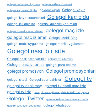
golegol i̇le hesap oluşturun
golegol i̇stikrarlı i̇nternet
Golegol kayıt
golegol kaydı
golegol kapsamlı bilgiler
Golegol kaç oldu
golegol kayıt seçenekleri
golegol kullanıcılar
golegol kullanıcı yorumları
golegol maç izle
golegol lisanslı casino siteleri
golegol maç izleme
Golegol Mobil Giriş
golegol mobil uygulama
golegol mobil uygulaması
Golegol nasıl bir site
Golegol nasıl para yatırılır
golegol oyun hizmeti
Golegol para yatırma
golegol para çekme
Golegol promosyonları
golegol promosyon
Golegol tv
golegol sitesi
Golegol spor bahisleri
golegol tv canli maç
golegol tv canli maç izle
golegol tv izle
golegol tv’nin yüksek çözünürlüklü maç yayını
Golegol Twitter
golegol twitter hesabının adı nedir
golegol whatsapp
golegol türk oyun endüstrisi