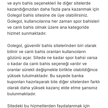
ve aynı bahis seçenekleri ile diğer sitelerde
kazandığınızdan daha fazla para kazanmak için
Golegol bahis sitesine de üye olabilirsiniz.
Golegol, kullanıcılarına her zaman spor bahisleri
ve canlı bahis olmak üzere ana kategoride
hizmet sunmaktadır.
Golegol, güvenilir bahis sitelerinden biri olarak
bilinir ve canlı bahis oranları kullanıcıların
gözünü açar. Sitede ne kadar spor bahsi varsa
o kadar da canlı bahis seçeneği vardır ve
oranlar sürekli değişmekle birlikte olabildiğince
yüksek tutulmaktadır. Bu sayede banka
kuponları hazırlayarak bile diğer sitelerden farklı
olarak daha yüksek kazanç elde etme şansınız
bulunmaktadır.
Sitedeki bu hizmetlerden faydalanmak için