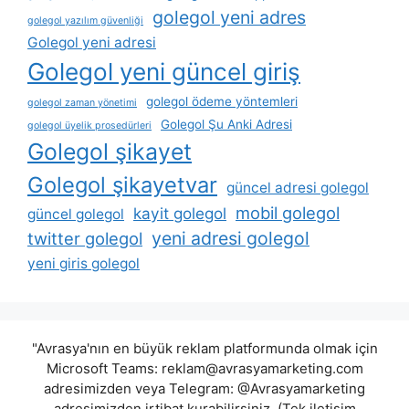
golegol yeni adres
golegol yazılım güvenliği
Golegol yeni adresi
Golegol yeni güncel giriş
golegol ödeme yöntemleri
golegol zaman yönetimi
Golegol Şu Anki Adresi
golegol üyelik prosedürleri
Golegol şikayet
Golegol şikayetvar
güncel adresi golegol
mobil golegol
kayit golegol
güncel golegol
yeni adresi golegol
twitter golegol
yeni giris golegol
"Avrasya'nın en büyük reklam platformunda olmak için
Microsoft Teams:
reklam@avrasyamarketing.com
adresimizden veya Telegram: @Avrasyamarketing
adresimizden irtibat kurabilirsiniz. (Tek iletişim