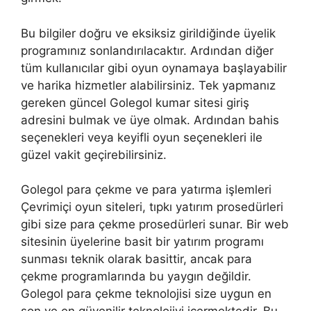
Bu bilgiler doğru ve eksiksiz girildiğinde üyelik
programınız sonlandırılacaktır. Ardından diğer
tüm kullanıcılar gibi oyun oynamaya başlayabilir
ve harika hizmetler alabilirsiniz. Tek yapmanız
gereken güncel Golegol kumar sitesi giriş
adresini bulmak ve üye olmak. Ardından bahis
seçenekleri veya keyifli oyun seçenekleri ile
güzel vakit geçirebilirsiniz.
Golegol para çekme ve para yatırma işlemleri
Çevrimiçi oyun siteleri, tıpkı yatırım prosedürleri
gibi size para çekme prosedürleri sunar. Bir web
sitesinin üyelerine basit bir yatırım programı
sunması teknik olarak basittir, ancak para
çekme programlarında bu yaygın değildir.
Golegol para çekme teknolojisi size uygun en