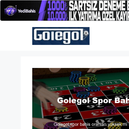
İçeriğe
atla