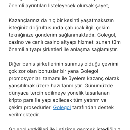
önemli ayrıntıları listeleyecek olursak şayet;
Kazançlarınız da hiç bir kesinti yaşatmaksızın
isteğiniz doğrultusunda çabucak ilgili çekim
tekniğinize gönderim sağlanmaktadır. Golegol,
casino ve canlı casino altyapı hizmeti sunan tüm
önemli altyapı şirketleri ile anlaşma sağlamıştır.
Diğer bahis şirketlerinin sunmuş olduğu çevrimi
çok zor olan bonuslar bir yana Golegol
promosyonları tamamı ile üyelere kazanç olarak
yansıtılmak üzere hazırlanmıştır. Günümüzde
dünyaca tercih edilmeye yönelik tasarlanan
kripto para ile yapılabilecek tüm yatırım ve
çekim prosedürleri
Golegol
tarafından destek
verilmektedir.
Golegol yetkilileri ile iletişime geçmek istediğiniz