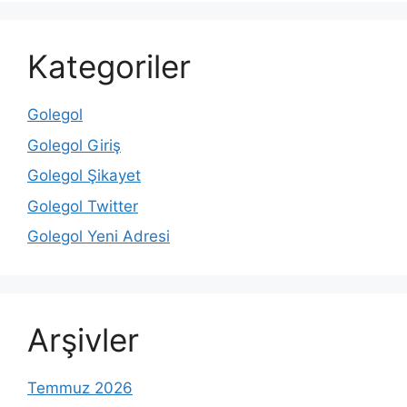
Kategoriler
Golegol
Golegol Giriş
Golegol Şikayet
Golegol Twitter
Golegol Yeni Adresi
Arşivler
Temmuz 2026