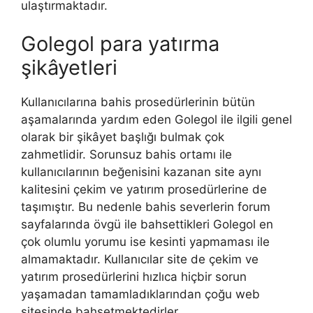
ulaştırmaktadır.
Golegol para yatırma
şikâyetleri
Kullanıcılarına bahis prosedürlerinin bütün
aşamalarında yardım eden Golegol ile ilgili genel
olarak bir şikâyet başlığı bulmak çok
zahmetlidir. Sorunsuz bahis ortamı ile
kullanıcılarının beğenisini kazanan site aynı
kalitesini çekim ve yatırım prosedürlerine de
taşımıştır. Bu nedenle bahis severlerin forum
sayfalarında övgü ile bahsettikleri Golegol en
çok olumlu yorumu ise kesinti yapmaması ile
almamaktadır. Kullanıcılar site de çekim ve
yatırım prosedürlerini hızlıca hiçbir sorun
yaşamadan tamamladıklarından çoğu web
sitesinde bahsetmektedirler.