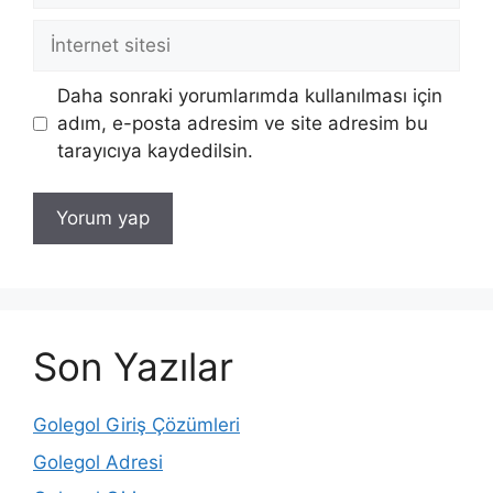
İnternet
sitesi
Daha sonraki yorumlarımda kullanılması için
adım, e-posta adresim ve site adresim bu
tarayıcıya kaydedilsin.
Son Yazılar
Golegol Giriş Çözümleri
Golegol Adresi