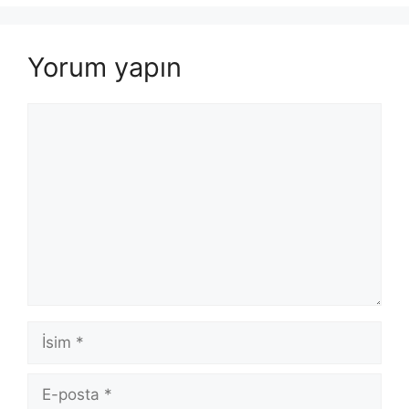
Yorum yapın
Yorum
İsim
E-
posta