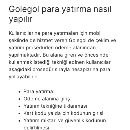
Golegol para yatırma nasıl
yapılır
Kullanıcılarına para yatırmaları için mobil
şeklinde de hizmet veren Golegol de çekim ve
yatırım prosedürleri ödeme alanından
yapılmaktadır. Bu alana giren ve öncesinde
kullanmak istediği tekniği edinen kullanıcılar
aşağıdaki prosedür sırayla hesaplarına para
yollayabilirler.
Para yatırma:
Ödeme alanına giriş
Yatırım tekniğine tıklanması
Kart kodu ya da pin kodunun girişi
Yatırım miktarı ve güvenlik kodunun
belirtilmesi