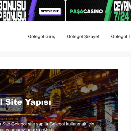
Golegol Giriş
Golegol Şikayet
Golegol T