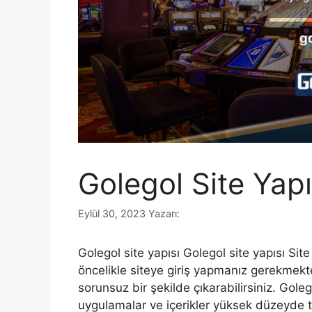
Golegol Site Yapı
Eylül 30, 2023
Yazarı:
Golegol site yapısı Golegol site yapısı Sit
öncelikle siteye giriş yapmanız gerekmekte
sorunsuz bir şekilde çıkarabilirsiniz. Gol
uygulamalar ve içerikler yüksek düzeyde ta