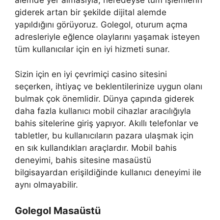
alemde yer almasıyla, neredeyse tüm işlemlerin
giderek artan bir şekilde dijital alemde
yapıldığını görüyoruz. Golegol, oturum açma
adresleriyle eğlence olaylarını yaşamak isteyen
tüm kullanıcılar için en iyi hizmeti sunar.
Sizin için en iyi çevrimiçi casino sitesini
seçerken, ihtiyaç ve beklentilerinize uygun olanı
bulmak çok önemlidir. Dünya çapında giderek
daha fazla kullanıcı mobil cihazlar aracılığıyla
bahis sitelerine giriş yapıyor. Akıllı telefonlar ve
tabletler, bu kullanıcıların pazara ulaşmak için
en sık kullandıkları araçlardır. Mobil bahis
deneyimi, bahis sitesine masaüstü
bilgisayardan erişildiğinde kullanıcı deneyimi ile
aynı olmayabilir.
Golegol Masaüstü