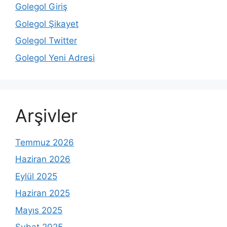
Golegol Giriş
Golegol Şikayet
Golegol Twitter
Golegol Yeni Adresi
Arşivler
Temmuz 2026
Haziran 2026
Eylül 2025
Haziran 2025
Mayıs 2025