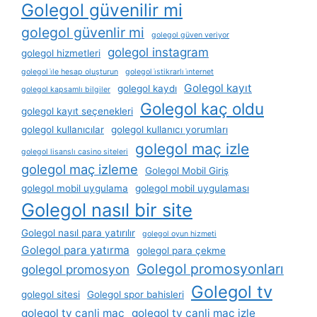
Golegol güvenilir mi
golegol güvenlir mi
golegol güven veriyor
golegol instagram
golegol hizmetleri
golegol i̇le hesap oluşturun
golegol i̇stikrarlı i̇nternet
Golegol kayıt
golegol kaydı
golegol kapsamlı bilgiler
Golegol kaç oldu
golegol kayıt seçenekleri
golegol kullanıcılar
golegol kullanıcı yorumları
golegol maç izle
golegol lisanslı casino siteleri
golegol maç izleme
Golegol Mobil Giriş
golegol mobil uygulama
golegol mobil uygulaması
Golegol nasıl bir site
Golegol nasıl para yatırılır
golegol oyun hizmeti
Golegol para yatırma
golegol para çekme
Golegol promosyonları
golegol promosyon
Golegol tv
golegol sitesi
Golegol spor bahisleri
golegol tv canli maç
golegol tv canli maç izle