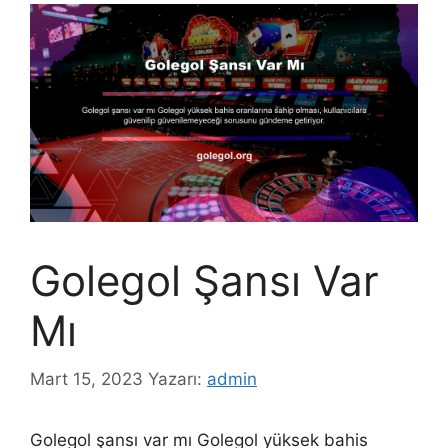
Golegol Şansı Var
Mı
Mart 15, 2023
Yazarı:
admin
Golegol şansı var mı Golegol yüksek bahis