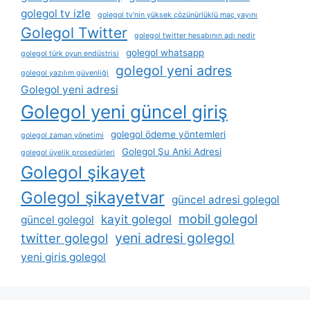
golegol tv izle
golegol tv’nin yüksek çözünürlüklü maç yayını
Golegol Twitter
golegol twitter hesabının adı nedir
golegol whatsapp
golegol türk oyun endüstrisi
golegol yeni adres
golegol yazılım güvenliği
Golegol yeni adresi
Golegol yeni güncel giriş
golegol ödeme yöntemleri
golegol zaman yönetimi
Golegol Şu Anki Adresi
golegol üyelik prosedürleri
Golegol şikayet
Golegol şikayetvar
güncel adresi golegol
mobil golegol
kayit golegol
güncel golegol
yeni adresi golegol
twitter golegol
yeni giris golegol