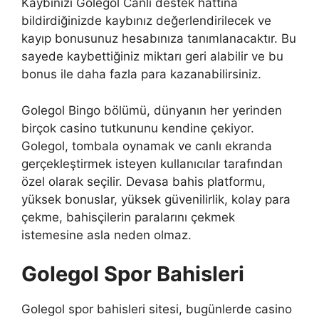
Kaybınızı Golegol Canlı destek hattına
bildirdiğinizde kaybınız değerlendirilecek ve
kayıp bonusunuz hesabınıza tanımlanacaktır. Bu
sayede kaybettiğiniz miktarı geri alabilir ve bu
bonus ile daha fazla para kazanabilirsiniz.
Golegol Bingo bölümü, dünyanın her yerinden
birçok casino tutkununu kendine çekiyor.
Golegol, tombala oynamak ve canlı ekranda
gerçekleştirmek isteyen kullanıcılar tarafından
özel olarak seçilir. Devasa bahis platformu,
yüksek bonuslar, yüksek güvenilirlik, kolay para
çekme, bahisçilerin paralarını çekmek
istemesine asla neden olmaz.
Golegol Spor Bahisleri
Golegol spor bahisleri sitesi, bugünlerde casino