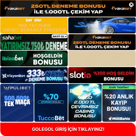
×
GOLEGOL GİRİŞ İÇİN TIKLAYINIZ!