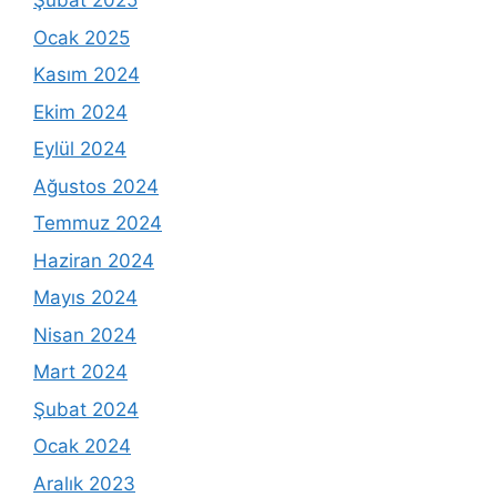
Şubat 2025
Ocak 2025
Kasım 2024
Ekim 2024
Eylül 2024
Ağustos 2024
Temmuz 2024
Haziran 2024
Mayıs 2024
Nisan 2024
Mart 2024
Şubat 2024
Ocak 2024
Aralık 2023