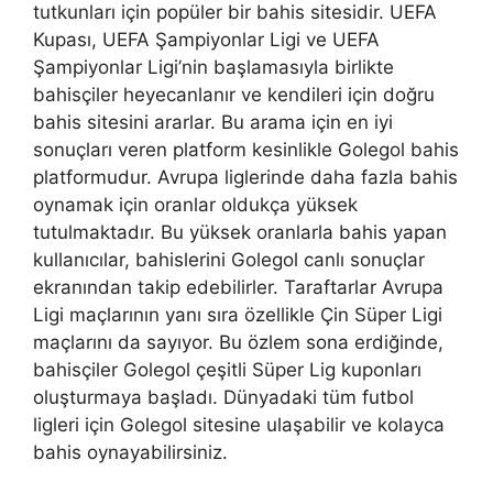
tutkunları için popüler bir bahis sitesidir. UEFA
Kupası, UEFA Şampiyonlar Ligi ve UEFA
Şampiyonlar Ligi’nin başlamasıyla birlikte
bahisçiler heyecanlanır ve kendileri için doğru
bahis sitesini ararlar. Bu arama için en iyi
sonuçları veren platform kesinlikle Golegol bahis
platformudur. Avrupa liglerinde daha fazla bahis
oynamak için oranlar oldukça yüksek
tutulmaktadır. Bu yüksek oranlarla bahis yapan
kullanıcılar, bahislerini Golegol canlı sonuçlar
ekranından takip edebilirler. Taraftarlar Avrupa
Ligi maçlarının yanı sıra özellikle Çin Süper Ligi
maçlarını da sayıyor. Bu özlem sona erdiğinde,
bahisçiler Golegol çeşitli Süper Lig kuponları
oluşturmaya başladı. Dünyadaki tüm futbol
ligleri için Golegol sitesine ulaşabilir ve kolayca
bahis oynayabilirsiniz.