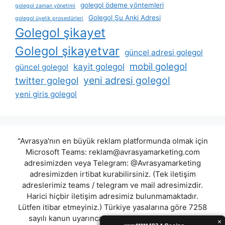
golegol ödeme yöntemleri
golegol zaman yönetimi
Golegol Şu Anki Adresi
golegol üyelik prosedürleri
Golegol şikayet
Golegol şikayetvar
güncel adresi golegol
mobil golegol
kayit golegol
güncel golegol
yeni adresi golegol
twitter golegol
yeni giris golegol
"Avrasya'nın en büyük reklam platformunda olmak için
Microsoft Teams:
reklam@avrasyamarketing.com
adresimizden veya Telegram: @Avrasyamarketing
adresimizden irtibat kurabilirsiniz. (Tek iletişim
adreslerimiz teams / telegram ve mail adresimizdir.
Harici hiçbir iletişim adresimiz bulunmamaktadır.
Lütfen itibar etmeyiniz.) Türkiye yasalarına göre 7258
sayılı kanun uyarınca yasa dışı bahis oynamanın