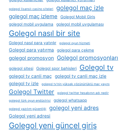
golegol maç izle
golegol lisanslı casino siteleri
golegol maç izleme
Golegol Mobil Giriş
golegol mobil uygulama
golegol mobil uygulaması
Golegol nasıl bir site
Golegol nasıl para yatırılır
golegol oyun hizmeti
Golegol para yatırma
golegol para çekme
Golegol promosyonları
golegol promosyon
Golegol tv
golegol sitesi
Golegol spor bahisleri
golegol tv canli maç
golegol tv canli maç izle
golegol tv izle
golegol tv’nin yüksek çözünürlüklü maç yayını
Golegol Twitter
golegol twitter hesabının adı nedir
golegol whatsapp
golegol türk oyun endüstrisi
golegol yeni adres
golegol yazılım güvenliği
Golegol yeni adresi
Golegol yeni güncel giriş