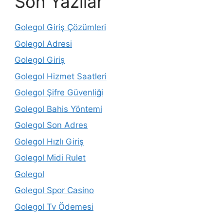
Son Yazılar
Golegol Giriş Çözümleri
Golegol Adresi
Golegol Giriş
Golegol Hizmet Saatleri
Golegol Şifre Güvenliği
Golegol Bahis Yöntemi
Golegol Son Adres
Golegol Hızlı Giriş
Golegol Midi Rulet
Golegol
Golegol Spor Casino
Golegol Tv Ödemesi