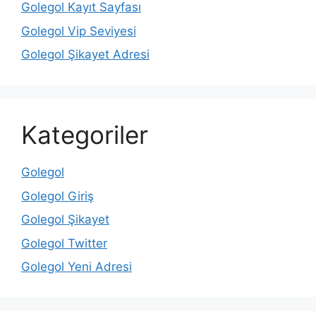
Golegol Kayıt Sayfası
Golegol Vip Seviyesi
Golegol Şikayet Adresi
Kategoriler
Golegol
Golegol Giriş
Golegol Şikayet
Golegol Twitter
Golegol Yeni Adresi