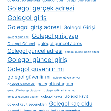
golegol com
golegol cep telefonu
golegol futbol bahisleri
Golegol gerçek adresi
Golegol giriş
Golegol giriş adresi
Golegol Girişi
Golegol giriş yap
golegol giriş linki
golegol güncel adres
Golegol Güncel
Golegol güncel adresi
golegol güncel bahis sitesi
Golegol güncel giriş
Golegol güvenilir mi
golegol güvenlir mi
golegol güven veriyor
golegol instagram
golegol hizmetleri
golegol i̇le hesap oluşturun
golegol i̇stikrarlı i̇nternet
Golegol kayıt
golegol kaydı
golegol kapsamlı bilgiler
Golegol kaç oldu
golegol kayıt seçenekleri
golegol kullanıcılar
golegol kullanıcı yorumları