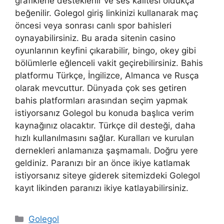
grafiklerle desteklenir ve ses kalitesi oldukça
beğenilir. Golegol giriş linkinizi kullanarak maç
öncesi veya sonrası canlı spor bahisleri
oynayabilirsiniz. Bu arada sitenin casino
oyunlarının keyfini çıkarabilir, bingo, okey gibi
bölümlerle eğlenceli vakit geçirebilirsiniz. Bahis
platformu Türkçe, İngilizce, Almanca ve Rusça
olarak mevcuttur. Dünyada çok ses getiren
bahis platformları arasından seçim yapmak
istiyorsanız Golegol bu konuda başlıca verim
kaynağınız olacaktır. Türkçe dil desteği, daha
hızlı kullanılmasını sağlar. Kuralları ve kurulan
dernekleri anlamanıza şaşmamalı. Doğru yere
geldiniz. Paranızı bir an önce ikiye katlamak
istiyorsanız siteye giderek sitemizdeki Golegol
kayıt likinden paranızı ikiye katlayabilirsiniz.
Kategoriler
Golegol