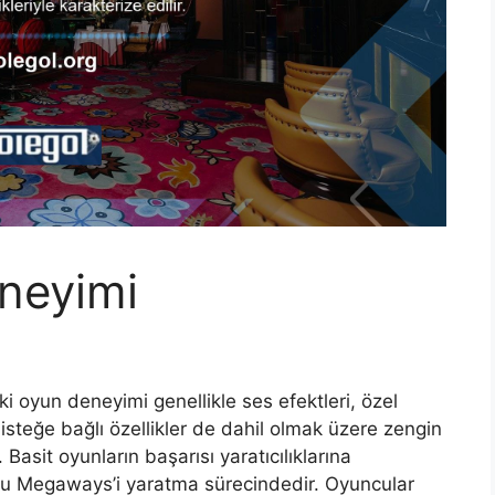
neyimi
 oyun deneyimi genellikle ses efektleri, özel
i isteğe bağlı özellikler de dahil olmak üzere zengin
. Basit oyunların başarısı yaratıcılıklarına
unu Megaways’i yaratma sürecindedir. Oyuncular