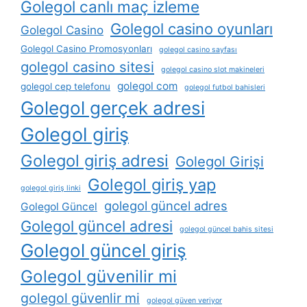
Golegol canlı maç izleme
Golegol casino oyunları
Golegol Casino
Golegol Casino Promosyonları
golegol casino sayfası
golegol casino sitesi
golegol casino slot makineleri
golegol com
golegol cep telefonu
golegol futbol bahisleri
Golegol gerçek adresi
Golegol giriş
Golegol giriş adresi
Golegol Girişi
Golegol giriş yap
golegol giriş linki
golegol güncel adres
Golegol Güncel
Golegol güncel adresi
golegol güncel bahis sitesi
Golegol güncel giriş
Golegol güvenilir mi
golegol güvenlir mi
golegol güven veriyor