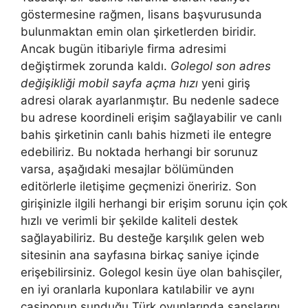
göstermesine rağmen, lisans başvurusunda
bulunmaktan emin olan şirketlerden biridir.
Ancak bugün itibariyle firma adresimi
değiştirmek zorunda kaldı.
Golegol son adres
değişikliği mobil sayfa açma hızı
yeni giriş
adresi olarak ayarlanmıştır. Bu nedenle sadece
bu adrese koordineli erişim sağlayabilir ve canlı
bahis şirketinin canlı bahis hizmeti ile entegre
edebiliriz. Bu noktada herhangi bir sorunuz
varsa, aşağıdaki mesajlar bölümünden
editörlerle iletişime geçmenizi öneririz. Son
girişinizle ilgili herhangi bir erişim sorunu için çok
hızlı ve verimli bir şekilde kaliteli destek
sağlayabiliriz. Bu desteğe karşılık gelen web
sitesinin ana sayfasına birkaç saniye içinde
erişebilirsiniz. Golegol kesin üye olan bahisçiler,
en iyi oranlarla kuponlara katılabilir ve aynı
casinonun sunduğu Türk oyunlarında şanslarını