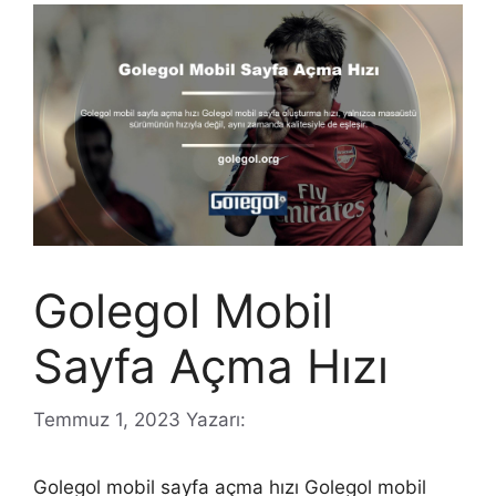
Golegol Mobil
Sayfa Açma Hızı
Temmuz 1, 2023
Yazarı:
Golegol mobil sayfa açma hızı Golegol mobil