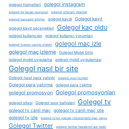
golegol instagram
golegol hizmetleri
golegol i̇le hesap oluşturun
golegol i̇stikrarlı i̇nternet
Golegol kayıt
golegol kaydı
golegol kapsamlı bilgiler
Golegol kaç oldu
golegol kayıt seçenekleri
golegol kullanıcılar
golegol kullanıcı yorumları
golegol maç izle
golegol lisanslı casino siteleri
golegol maç izleme
Golegol Mobil Giriş
golegol mobil uygulama
golegol mobil uygulaması
Golegol nasıl bir site
Golegol nasıl para yatırılır
golegol oyun hizmeti
Golegol para yatırma
golegol para çekme
Golegol promosyonları
golegol promosyon
Golegol tv
golegol sitesi
Golegol spor bahisleri
golegol tv canli maç
golegol tv canli maç izle
golegol tv izle
golegol tv’nin yüksek çözünürlüklü maç yayını
Golegol Twitter
golegol twitter hesabının adı nedir