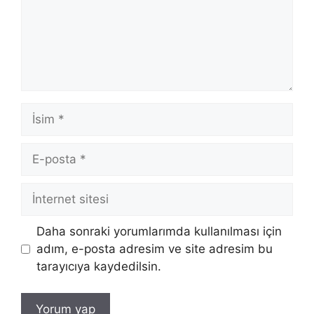
İsim
E-
posta
İnternet
sitesi
Daha sonraki yorumlarımda kullanılması için
adım, e-posta adresim ve site adresim bu
tarayıcıya kaydedilsin.