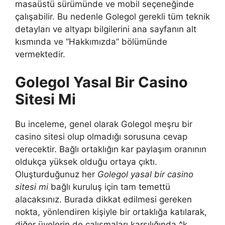
masaüstü sürümünde ve mobil seçeneğinde
çalışabilir. Bu nedenle Golegol gerekli tüm teknik
detayları ve altyapı bilgilerini ana sayfanın alt
kısmında ve “Hakkımızda” bölümünde
vermektedir.
Golegol Yasal Bir Casino
Sitesi Mi
Bu inceleme, genel olarak Golegol meşru bir
casino sitesi olup olmadığı sorusuna cevap
verecektir. Bağlı ortaklığın kar paylaşım oranının
oldukça yüksek olduğu ortaya çıktı.
Oluşturduğunuz her
Golegol yasal bir casino
sitesi mi
bağlı kuruluş için tam temettü
alacaksınız. Burada dikkat edilmesi gereken
nokta, yönlendiren kişiyle bir ortaklığa katılarak,
diğer üyelerin de çalışmaları karşılığında ^k