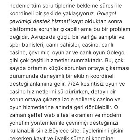
nedenle tüm soru tiplerine bekleme süresi ile
koordineli bir şekilde yaklaşıyoruz.
Golegol
çevrimiçi destek hizmeti
kayıt olduktan sonra
platformda sorunlar çıkabilir ama bu bir problem
değildir. Avrupa’da güçlü bir varlığa sahiptir ve
spor bahisleri, canlı bahisler, casino, canlı
casino, çevrimiçi oyunlar ve canlı oyun Golegol
gibi çok çeşitli hizmetler sunmaktadır. Bu, çok
sayıda ortamın küçük sorunları ortaya çıkarması
durumunda deneyimli bir ekibin koordineli
desteği anlamına gelir. 7/24 kesintisiz oyun ve
casino hizmetlerini sürdürürken, detaylı bir
sorun ortaya çıkarsa izole edilerek casino ve
oyun hizmetlerine anında geri dönülebilir. O
zaman şeffaf web sitesi ekranları ve modern
yönetim yöntemleri ile çevrimiçi desteğimizi
kullanabilirsiniz.Böylece site, üyelerinin ilgisini
çekerken kayıt ve üyelik sürecini koordine