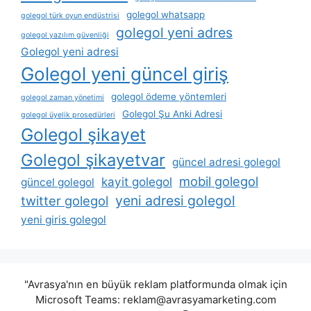
golegol whatsapp
golegol türk oyun endüstrisi
golegol yeni adres
golegol yazılım güvenliği
Golegol yeni adresi
Golegol yeni güncel giriş
golegol ödeme yöntemleri
golegol zaman yönetimi
Golegol Şu Anki Adresi
golegol üyelik prosedürleri
Golegol şikayet
Golegol şikayetvar
güncel adresi golegol
mobil golegol
kayit golegol
güncel golegol
yeni adresi golegol
twitter golegol
yeni giris golegol
"Avrasya'nın en büyük reklam platformunda olmak için
Microsoft Teams:
reklam@avrasyamarketing.com