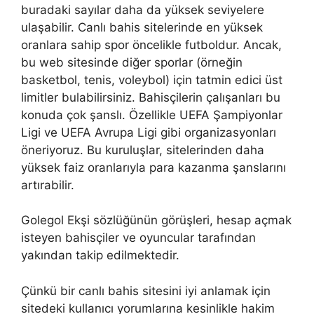
buradaki sayılar daha da yüksek seviyelere
ulaşabilir. Canlı bahis sitelerinde en yüksek
oranlara sahip spor öncelikle futboldur. Ancak,
bu web sitesinde diğer sporlar (örneğin
basketbol, ​​tenis, voleybol) için tatmin edici üst
limitler bulabilirsiniz. Bahisçilerin çalışanları bu
konuda çok şanslı. Özellikle UEFA Şampiyonlar
Ligi ve UEFA Avrupa Ligi gibi organizasyonları
öneriyoruz. Bu kuruluşlar, sitelerinden daha
yüksek faiz oranlarıyla para kazanma şanslarını
artırabilir.
Golegol Ekşi sözlüğünün görüşleri, hesap açmak
isteyen bahisçiler ve oyuncular tarafından
yakından takip edilmektedir.
Çünkü bir canlı bahis sitesini iyi anlamak için
sitedeki kullanıcı yorumlarına kesinlikle hakim