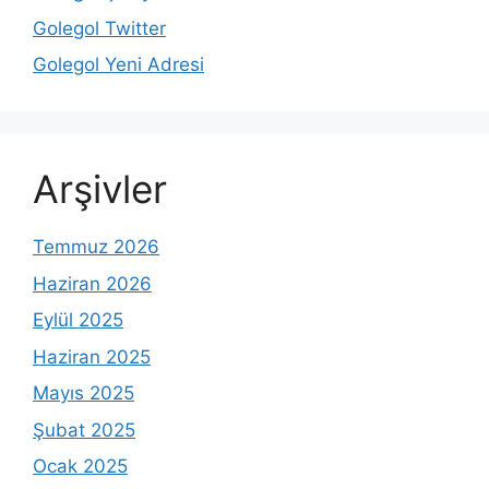
Golegol Twitter
Golegol Yeni Adresi
Arşivler
Temmuz 2026
Haziran 2026
Eylül 2025
Haziran 2025
Mayıs 2025
Şubat 2025
Ocak 2025