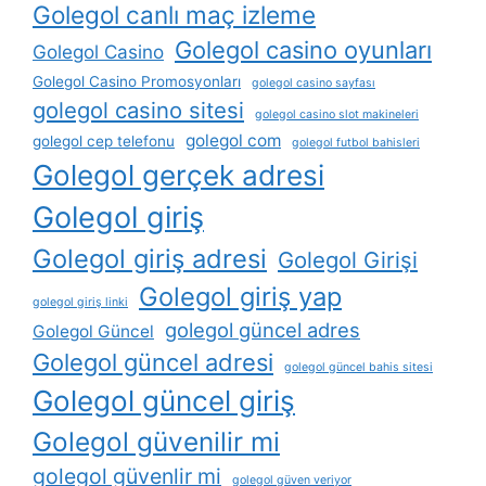
Golegol canlı maç izleme
Golegol casino oyunları
Golegol Casino
Golegol Casino Promosyonları
golegol casino sayfası
golegol casino sitesi
golegol casino slot makineleri
golegol com
golegol cep telefonu
golegol futbol bahisleri
Golegol gerçek adresi
Golegol giriş
Golegol giriş adresi
Golegol Girişi
Golegol giriş yap
golegol giriş linki
golegol güncel adres
Golegol Güncel
Golegol güncel adresi
golegol güncel bahis sitesi
Golegol güncel giriş
Golegol güvenilir mi
golegol güvenlir mi
golegol güven veriyor