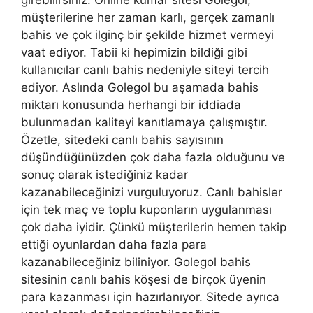
müşterilerine her zaman karlı, gerçek zamanlı
bahis ve çok ilginç bir şekilde hizmet vermeyi
vaat ediyor. Tabii ki hepimizin bildiği gibi
kullanıcılar canlı bahis nedeniyle siteyi tercih
ediyor. Aslında Golegol bu aşamada bahis
miktarı konusunda herhangi bir iddiada
bulunmadan kaliteyi kanıtlamaya çalışmıştır.
Özetle, sitedeki canlı bahis sayısının
düşündüğünüzden çok daha fazla olduğunu ve
sonuç olarak istediğiniz kadar
kazanabileceğinizi vurguluyoruz. Canlı bahisler
için tek maç ve toplu kuponların uygulanması
çok daha iyidir. Çünkü müşterilerin hemen takip
ettiği oyunlardan daha fazla para
kazanabileceğiniz biliniyor. Golegol bahis
sitesinin canlı bahis köşesi de birçok üyenin
para kazanması için hazırlanıyor. Sitede ayrıca