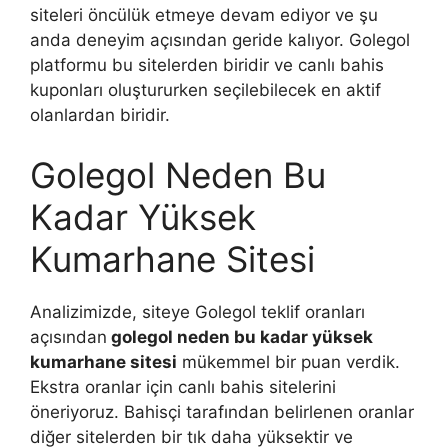
siteleri öncülük etmeye devam ediyor ve şu
anda deneyim açısından geride kalıyor. Golegol
platformu bu sitelerden biridir ve canlı bahis
kuponları oluştururken seçilebilecek en aktif
olanlardan biridir.
Golegol Neden Bu
Kadar Yüksek
Kumarhane Sitesi
Analizimizde, siteye Golegol teklif oranları
açısından
golegol neden bu kadar yüksek
kumarhane sitesi
mükemmel bir puan verdik.
Ekstra oranlar için canlı bahis sitelerini
öneriyoruz. Bahisçi tarafından belirlenen oranlar
diğer sitelerden bir tık daha yüksektir ve