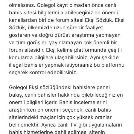
olmalısınız. Golegol kayıt olmadan önce canlı
bahis sitesi bilgilerini alabileceğiniz en önemli
kanallardan biri de forum sitesi Ekşi Sözlük. Ekşi
Sözlük, ülkemizde uzun süredir faaliyet
gösteren ve doğru dürüst araştırma yapmayan
ve tüm görüşleri yayınlamayan çok önemli bir
forum sitesidir. Ekşi kelime platformunda çeşitli
konularda bilgilere ulaşabilirsiniz. Aynı şekilde
illegal bahisler yapmak istiyorsanız bu platformu
seçerek kontrol edebilirsiniz.
Golegol Ekşi sözlüğündeki bahislere genel
bakış, canlı bahisler hakkında bilebileceğiniz en
önemli bilgileri içerir. Bahis incelemelerini
araştırırken en önemli seçenek, canlı bahis
sitelerindeki maçlar için çok yüksek oranlar
belirlemektir. Ayrıca canlı TV gibi uygulamaların
bahis hizmetlerine dahil edilmesi sitenin