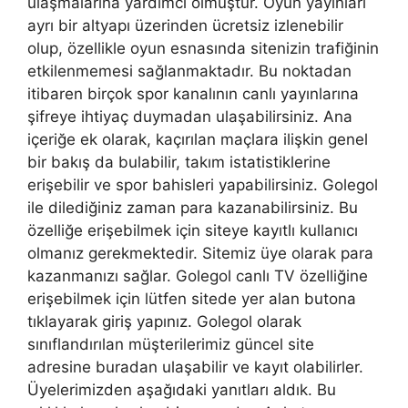
ulaşmalarına yardımcı olmuştur. Oyun yayınları
ayrı bir altyapı üzerinden ücretsiz izlenebilir
olup, özellikle oyun esnasında sitenizin trafiğinin
etkilenmemesi sağlanmaktadır. Bu noktadan
itibaren birçok spor kanalının canlı yayınlarına
şifreye ihtiyaç duymadan ulaşabilirsiniz. Ana
içeriğe ek olarak, kaçırılan maçlara ilişkin genel
bir bakış da bulabilir, takım istatistiklerine
erişebilir ve spor bahisleri yapabilirsiniz. Golegol
ile dilediğiniz zaman para kazanabilirsiniz. Bu
özelliğe erişebilmek için siteye kayıtlı kullanıcı
olmanız gerekmektedir. Sitemiz üye olarak para
kazanmanızı sağlar. Golegol canlı TV özelliğine
erişebilmek için lütfen sitede yer alan butona
tıklayarak giriş yapınız. Golegol olarak
sınıflandırılan müşterilerimiz güncel site
adresine buradan ulaşabilir ve kayıt olabilirler.
Üyelerimizden aşağıdaki yanıtları aldık. Bu