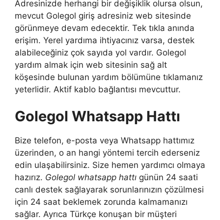
Adresinizde herhangi bir değişiklik olursa olsun,
mevcut Golegol giriş adresiniz web sitesinde
görünmeye devam edecektir. Tek tıkla anında
erişim. Yerel yardıma ihtiyacınız varsa, destek
alabileceğiniz çok sayıda yol vardır. Golegol
yardım almak için web sitesinin sağ alt
köşesinde bulunan yardım bölümüne tıklamanız
yeterlidir. Aktif kablo bağlantısı mevcuttur.
Golegol Whatsapp Hattı
Bize telefon, e-posta veya Whatsapp hattımız
üzerinden, o an hangi yöntemi tercih ederseniz
edin ulaşabilirsiniz. Size hemen yardımcı olmaya
hazırız.
Golegol whatsapp hattı
günün 24 saati
canlı destek sağlayarak sorunlarınızın çözülmesi
için 24 saat beklemek zorunda kalmamanızı
sağlar. Ayrıca Türkçe konuşan bir müşteri