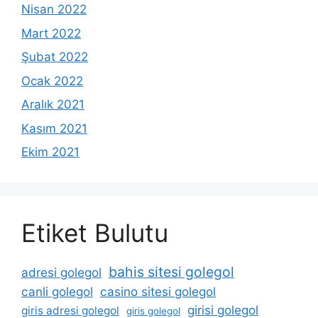
Nisan 2022
Mart 2022
Şubat 2022
Ocak 2022
Aralık 2021
Kasım 2021
Ekim 2021
Etiket Bulutu
bahis sitesi golegol
adresi golegol
canli golegol
casino sitesi golegol
girisi golegol
giris adresi golegol
giris golegol