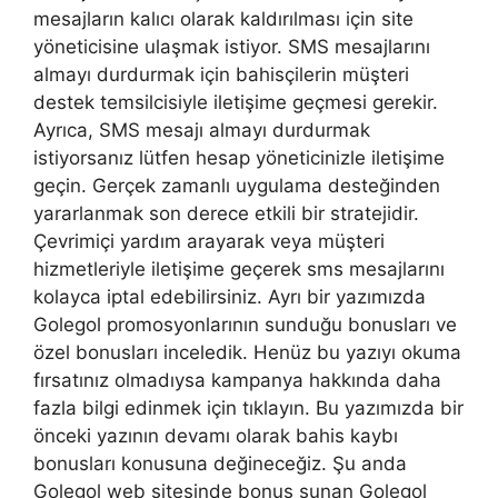
mesajların kalıcı olarak kaldırılması için site
yöneticisine ulaşmak istiyor. SMS mesajlarını
almayı durdurmak için bahisçilerin müşteri
destek temsilcisiyle iletişime geçmesi gerekir.
Ayrıca, SMS mesajı almayı durdurmak
istiyorsanız lütfen hesap yöneticinizle iletişime
geçin. Gerçek zamanlı uygulama desteğinden
yararlanmak son derece etkili bir stratejidir.
Çevrimiçi yardım arayarak veya müşteri
hizmetleriyle iletişime geçerek sms mesajlarını
kolayca iptal edebilirsiniz. Ayrı bir yazımızda
Golegol promosyonlarının sunduğu bonusları ve
özel bonusları inceledik. Henüz bu yazıyı okuma
fırsatınız olmadıysa kampanya hakkında daha
fazla bilgi edinmek için tıklayın. Bu yazımızda bir
önceki yazının devamı olarak bahis kaybı
bonusları konusuna değineceğiz. Şu anda
Golegol web sitesinde bonus sunan Golegol