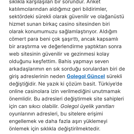
sıklıkla karşılaşılan bir sorundur. Anket
katılımcılarından aldığımız geri bildirimler,
sektördeki sürekli olarak güvenilir ve olağanüstü
hizmet sunan birkaç casino sitesinden biri
olarak konumumuzu sağlamlaştırıyor. Aldığım
cömert para beni çok şaşırttı, ancak kapsamlı
bir araştırma ve değerlendirme yaptıktan sonra
web sitesinin güvenilir ve gezinmesi kolay
olduğunu keşfettim. Bahis yapmayı seven
arkadaşlarımın en sık sorduğu sorulardan biri de
giriş adreslerinin neden
Golegol Güncel
sürekli
değiştiğidir. Ne yazık ki çözüm basit. Türkiye’de
online casinolara izin verilmediğini unutmamak
önemlidir. Bu adresleri değiştirmek site sahipleri
için can sıkıcı olabilir.
Golegol üyelik yanıtları
oyunlarının adresleri, bu sitelere erişimi
engellemek ve daha fazla aşırı yüklemeyi
önlemek için sıklıkla değiştirilmektedir.