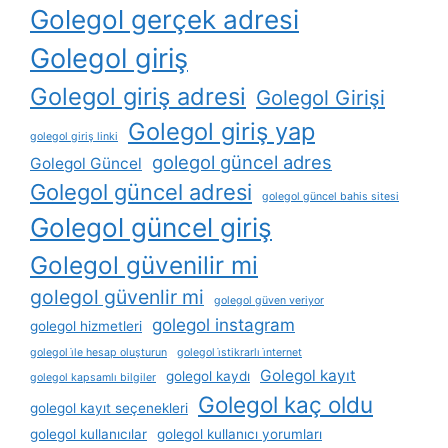
Golegol gerçek adresi
Golegol giriş
Golegol giriş adresi
Golegol Girişi
Golegol giriş yap
golegol giriş linki
golegol güncel adres
Golegol Güncel
Golegol güncel adresi
golegol güncel bahis sitesi
Golegol güncel giriş
Golegol güvenilir mi
golegol güvenlir mi
golegol güven veriyor
golegol instagram
golegol hizmetleri
golegol i̇le hesap oluşturun
golegol i̇stikrarlı i̇nternet
Golegol kayıt
golegol kaydı
golegol kapsamlı bilgiler
Golegol kaç oldu
golegol kayıt seçenekleri
golegol kullanıcılar
golegol kullanıcı yorumları