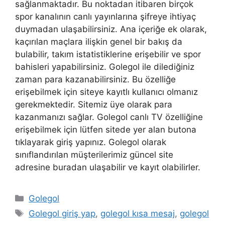
sağlanmaktadır. Bu noktadan itibaren birçok
spor kanalının canlı yayınlarına şifreye ihtiyaç
duymadan ulaşabilirsiniz. Ana içeriğe ek olarak,
kaçırılan maçlara ilişkin genel bir bakış da
bulabilir, takım istatistiklerine erişebilir ve spor
bahisleri yapabilirsiniz. Golegol ile dilediğiniz
zaman para kazanabilirsiniz. Bu özelliğe
erişebilmek için siteye kayıtlı kullanıcı olmanız
gerekmektedir. Sitemiz üye olarak para
kazanmanızı sağlar. Golegol canlı TV özelliğine
erişebilmek için lütfen sitede yer alan butona
tıklayarak giriş yapınız. Golegol olarak
sınıflandırılan müşterilerimiz güncel site
adresine buradan ulaşabilir ve kayıt olabilirler.
Kategoriler
Golegol
Etiketler
Golegol giriş yap
,
golegol kısa mesaj
,
golegol