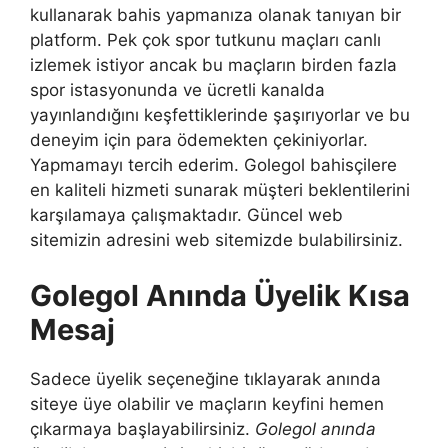
kullanarak bahis yapmanıza olanak tanıyan bir
platform. Pek çok spor tutkunu maçları canlı
izlemek istiyor ancak bu maçların birden fazla
spor istasyonunda ve ücretli kanalda
yayınlandığını keşfettiklerinde şaşırıyorlar ve bu
deneyim için para ödemekten çekiniyorlar.
Yapmamayı tercih ederim. Golegol bahisçilere
en kaliteli hizmeti sunarak müşteri beklentilerini
karşılamaya çalışmaktadır. Güncel web
sitemizin adresini web sitemizde bulabilirsiniz.
Golegol Anında Üyelik Kısa
Mesaj
Sadece üyelik seçeneğine tıklayarak anında
siteye üye olabilir ve maçların keyfini hemen
çıkarmaya başlayabilirsiniz.
Golegol anında