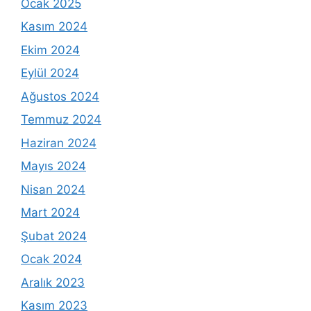
Ocak 2025
Kasım 2024
Ekim 2024
Eylül 2024
Ağustos 2024
Temmuz 2024
Haziran 2024
Mayıs 2024
Nisan 2024
Mart 2024
Şubat 2024
Ocak 2024
Aralık 2023
Kasım 2023