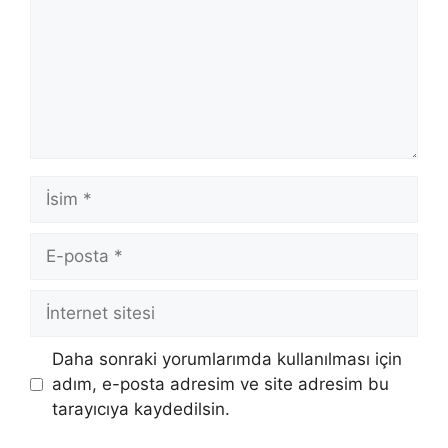
İsim
E-
posta
İnternet
sitesi
Daha sonraki yorumlarımda kullanılması için
adım, e-posta adresim ve site adresim bu
tarayıcıya kaydedilsin.