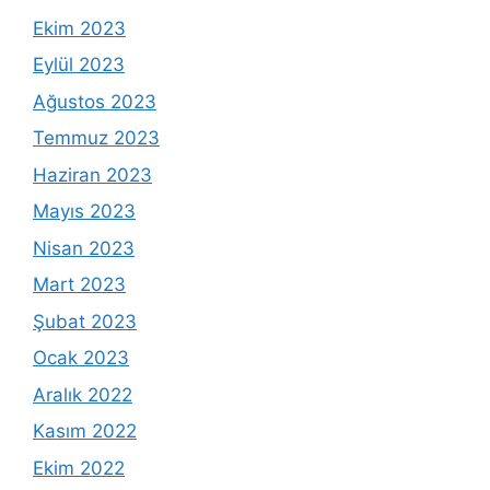
Ekim 2023
Eylül 2023
Ağustos 2023
Temmuz 2023
Haziran 2023
Mayıs 2023
Nisan 2023
Mart 2023
Şubat 2023
Ocak 2023
Aralık 2022
Kasım 2022
Ekim 2022