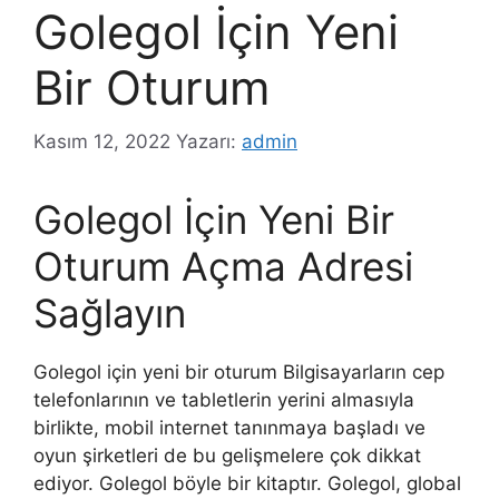
Golegol İçin Yeni
Bir Oturum
Kasım 12, 2022
Yazarı:
admin
Golegol İçin Yeni Bir
Oturum Açma Adresi
Sağlayın
Golegol için yeni bir oturum Bilgisayarların cep
telefonlarının ve tabletlerin yerini almasıyla
birlikte, mobil internet tanınmaya başladı ve
oyun şirketleri de bu gelişmelere çok dikkat
ediyor. Golegol böyle bir kitaptır. Golegol, global