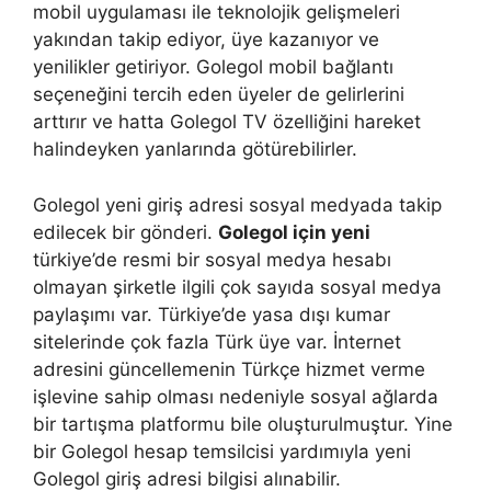
mobil uygulaması ile teknolojik gelişmeleri
yakından takip ediyor, üye kazanıyor ve
yenilikler getiriyor. Golegol mobil bağlantı
seçeneğini tercih eden üyeler de gelirlerini
arttırır ve hatta Golegol TV özelliğini hareket
halindeyken yanlarında götürebilirler.
Golegol yeni giriş adresi sosyal medyada takip
edilecek bir gönderi.
Golegol için yeni
türkiye’de resmi bir sosyal medya hesabı
olmayan şirketle ilgili çok sayıda sosyal medya
paylaşımı var. Türkiye’de yasa dışı kumar
sitelerinde çok fazla Türk üye var. İnternet
adresini güncellemenin Türkçe hizmet verme
işlevine sahip olması nedeniyle sosyal ağlarda
bir tartışma platformu bile oluşturulmuştur. Yine
bir Golegol hesap temsilcisi yardımıyla yeni
Golegol giriş adresi bilgisi alınabilir.