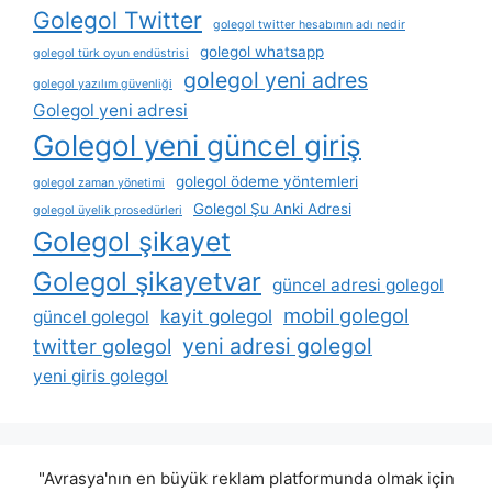
Golegol Twitter
golegol twitter hesabının adı nedir
golegol whatsapp
golegol türk oyun endüstrisi
golegol yeni adres
golegol yazılım güvenliği
Golegol yeni adresi
Golegol yeni güncel giriş
golegol ödeme yöntemleri
golegol zaman yönetimi
Golegol Şu Anki Adresi
golegol üyelik prosedürleri
Golegol şikayet
Golegol şikayetvar
güncel adresi golegol
mobil golegol
kayit golegol
güncel golegol
yeni adresi golegol
twitter golegol
yeni giris golegol
"Avrasya'nın en büyük reklam platformunda olmak için