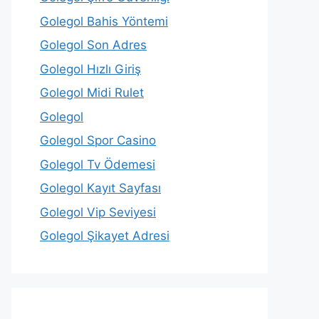
Golegol Bahis Yöntemi
Golegol Son Adres
Golegol Hızlı Giriş
Golegol Midi Rulet
Golegol
Golegol Spor Casino
Golegol Tv Ödemesi
Golegol Kayıt Sayfası
Golegol Vip Seviyesi
Golegol Şikayet Adresi