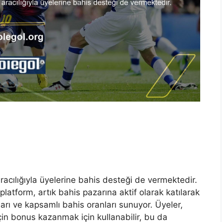
racılığıyla üyelerine bahis desteği de vermektedir.
atform, artık bahis pazarına aktif olarak katılarak
ları ve kapsamlı bahis oranları sunuyor. Üyeler,
in bonus kazanmak için kullanabilir, bu da