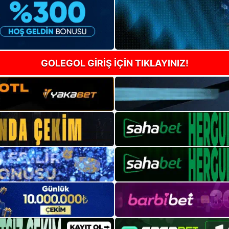
GOLEGOL GİRİŞ İÇİN TIKLAYINIZ!