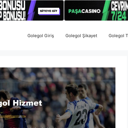
Golegol Giriş
Golegol Şikayet
Golegol T