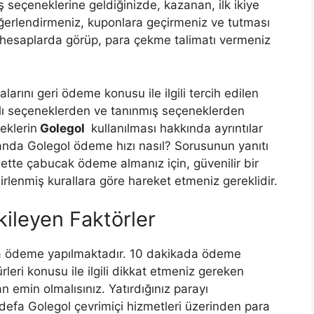
ş seçeneklerine geldiğinizde, kazanan, ilk ikiye
 değerlendirmeniz, kuponlara geçirmeniz ve tutması
 hesaplarda görüp, para çekme talimatı vermeniz
alarını geri ödeme konusu ile ilgili tercih edilen
zlı seçeneklerden ve tanınmış seçeneklerden
eklerin
Golegol
kullanılması hakkında ayrıntılar
anda Golegol ödeme hızı nasıl? Sorusunun yanıtı
bette çabucak ödeme almanız için, güvenilir bir
irlenmiş kurallara göre hareket etmeniz gereklidir.
ileyen Faktörler
ada ödeme yapılmaktadır. 10 dakikada ödeme
eri konusu ile ilgili dikkat etmeniz gereken
n emin olmalısınız. Yatırdığınız parayı
 defa Golegol çevrimiçi hizmetleri üzerinden para