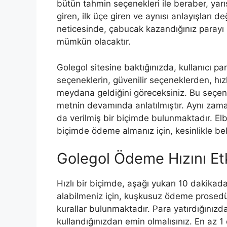
bütün tahmin seçenekleri ile beraber, yarı
giren, ilk üçe giren ve aynısı anlayışları
neticesinde, çabucak kazandığınız parayı
mümkün olacaktır.
Golegol sitesine baktığınızda, kullanıcı par
seçeneklerin, güvenilir seçeneklerden, hı
meydana geldiğini göreceksiniz. Bu seçen
metnin devamında anlatılmıştır. Aynı zam
da verilmiş bir biçimde bulunmaktadır. El
biçimde ödeme almanız için, kesinlikle bel
Golegol Ödeme Hızını Etk
Hızlı bir biçimde, aşağı yukarı 10 dakik
alabilmeniz için, kuşkusuz ödeme prosedürl
kurallar bulunmaktadır. Para yatırdığınızda
kullandığınızdan emin olmalısınız. En az 1