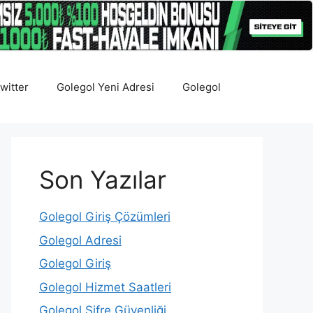
witter
Golegol Yeni Adresi
Golegol
Son Yazılar
Golegol Giriş Çözümleri
Golegol Adresi
Golegol Giriş
Golegol Hizmet Saatleri
Golegol Şifre Güvenliği